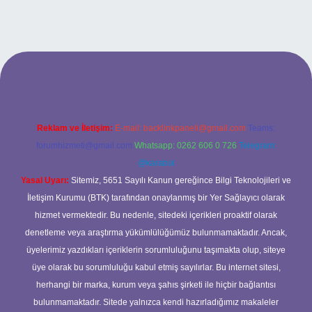
t giriş yap
betexper
Reklam ve İletişim:
E-mail:
backlinkpaneli@gmail.com
Teams:
forumhizmeti@gmail.com
Whatsapp: 0262 606 0 726
Telegram:
@karabul
Yasal Uyarı:
Sitemiz, 5651 Sayılı Kanun gereğince Bilgi Teknolojileri ve
İletişim Kurumu (BTK) tarafından onaylanmış bir Yer Sağlayıcı olarak
hizmet vermektedir. Bu nedenle, sitedeki içerikleri proaktif olarak
denetleme veya araştırma yükümlülüğümüz bulunmamaktadır. Ancak,
üyelerimiz yazdıkları içeriklerin sorumluluğunu taşımakta olup, siteye
üye olarak bu sorumluluğu kabul etmiş sayılırlar. Bu internet sitesi,
herhangi bir marka, kurum veya şahıs şirketi ile hiçbir bağlantısı
bulunmamaktadır. Sitede yalnızca kendi hazırladığımız makaleler