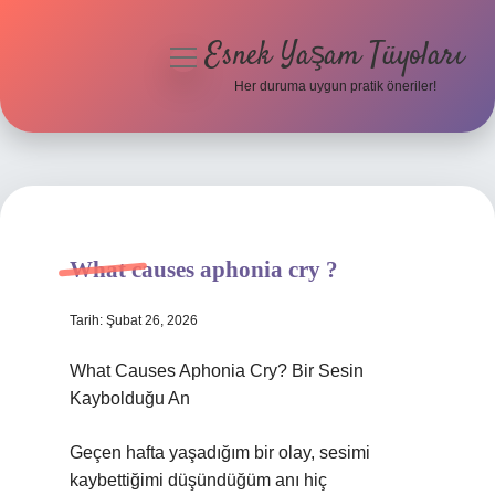
Esnek Yaşam Tüyoları
menüyü
aç
Her duruma uygun pratik öneriler!
Anasayfa
Gizlilik Politikası
Yasal Uyarı
What causes aphonia cry ?
Hakkımızda
Tarih: Şubat 26, 2026
What Causes Aphonia Cry? Bir Sesin
Kaybolduğu An
Geçen hafta yaşadığım bir olay, sesimi
kaybettiğimi düşündüğüm anı hiç