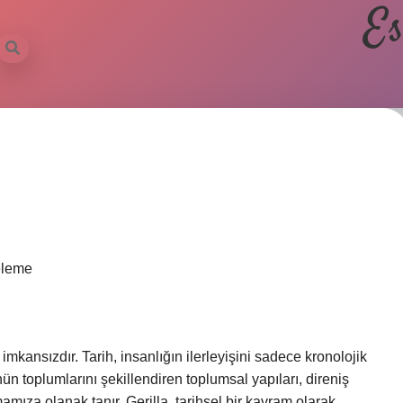
Es
celeme
nsızdır. Tarih, insanlığın ilerleyişini sadece kronolojik
 toplumlarını şekillendiren toplumsal yapıları, direniş
mamıza olanak tanır. Gerilla, tarihsel bir kavram olarak