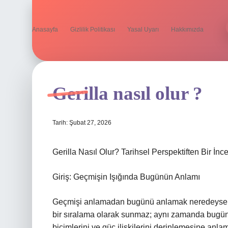
Anasayfa
Gizlilik Politikası
Yasal Uyarı
Hakkımızda
Gerilla nasıl olur ?
Tarih: Şubat 27, 2026
Gerilla Nasıl Olur? Tarihsel Perspektiften Bir İn
Giriş: Geçmişin Işığında Bugünün Anlamı
Geçmişi anlamadan bugünü anlamak neredeyse imka
bir sıralama olarak sunmaz; aynı zamanda bugünün
biçimlerini ve güç ilişkilerini derinlemesine anla