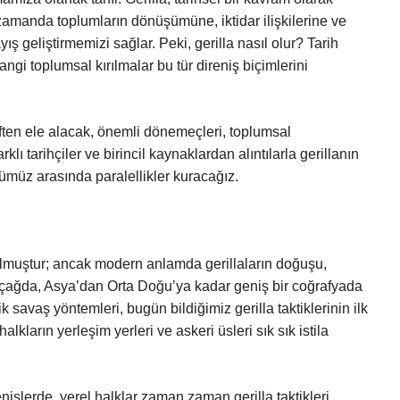
amanda toplumların dönüşümüne, iktidar ilişkilerine ve
ş geliştirmemizi sağlar. Peki, gerilla nasıl olur? Tarih
ngi toplumsal kırılmalar bu tür direniş biçimlerini
tiften ele alacak, önemli dönemeçleri, toplumsal
klı tarihçiler ve birincil kaynaklardan alıntılarla gerillanın
ümüz arasında paralellikler kuracağız.
 olmuştur; ancak modern anlamda gerillaların doğuşu,
ik çağda, Asya’dan Orta Doğu’ya kadar geniş bir coğrafyada
rik savaş yöntemleri, bugün bildiğimiz gerilla taktiklerinin ilk
lkların yerleşim yerleri ve askeri üsleri sık sık istila
nişlerde, yerel halklar zaman zaman gerilla taktikleri