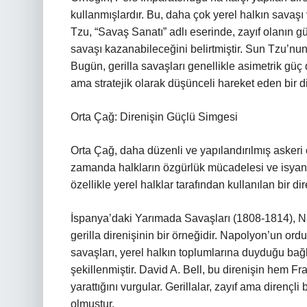
kullanmışlardır. Bu, daha çok yerel halkın savaşı
Tzu, “Savaş Sanatı” adlı eserinde, zayıf olanın güç
savaşı kazanabileceğini belirtmiştir. Sun Tzu’nun str
Bugün, gerilla savaşları genellikle asimetrik güç 
ama stratejik olarak düşünceli hareket eden bir di
Orta Çağ: Direnişin Güçlü Simgesi
Orta Çağ, daha düzenli ve yapılandırılmış askeri
zamanda halkların özgürlük mücadelesi ve isyanlar
özellikle yerel halklar tarafından kullanılan bir di
İspanya’daki Yarımada Savaşları (1808-1814), Na
gerilla direnişinin bir örneğidir. Napolyon’un ord
savaşları, yerel halkın toplumlarına duyduğu bağ
şekillenmiştir. David A. Bell, bu direnişin hem Fr
yarattığını vurgular. Gerillalar, zayıf ama diren
olmuştur.