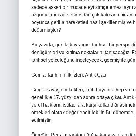
sadece askeri bir mücadeleyi simgelemez; aynı z
özgürlük mücadelesine dair çok katmanlı bir anlayı
boyunca gerilla hareketleri nasıl şekillenmiş ve ha
doğurmuştur?
Bu yazıda, gerilla kavramını tarihsel bir perspek
dönüşümleri ve kırılma noktalarını tartışacağız. Far
tarihsel yolculuğunu inceleyecek, geçmiş ile gün
Gerilla Tarihinin İlk İzleri: Antik Çağ
Gerilla savaşının kökleri, tarih boyunca hep var
genellikle 17. yüzyıldan sonra ortaya çıkar. Ant
yerel halkların istilacılara karşı kullandığı asimet
örnekleri olarak değerlendirilebilir. Bu dönemde, ha
edilmiştir.
Örneğin, Pers İmparatorluğu’na karşı yapılan dire