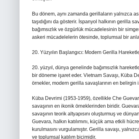
Bu dönem, aynı zamanda gerillaların yalnızca ask
taşıdığını da gösterir. İspanyol halkının gerilla s
bağımsızlık ve özgürlük mücadelesinin bir simgesid
askeri mücadelelerin ötesinde, toplumsal bir anl
20. Yüzyılın Başlangıcı: Modern Gerilla Hareket
20. yüzyıl, dünya genelinde bağımsızlık hareketler
bir döneme işaret eder. Vietnam Savaşı, Küba De
örnekler, modern gerilla savaşlarının en belirgin iz
Küba Devrimi (1953-1959), özellikle Che Guevara
savaşının en ikonik örneklerinden biridir. Guevara
savaşının teorik altyapısını oluşturmuş ve dünyanı
Guevara, halkın katılımını, küçük ama etkili hücre
kurulmasını vurgulamıştır. Gerilla savaşı, yalnızc
ve toplumsal katılım biçimidir.