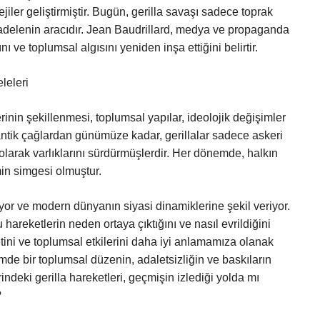
iler geliştirmiştir. Bugün, gerilla savaşı sadece toprak
adelenin aracıdır. Jean Baudrillard, medya ve propaganda
ı ve toplumsal algısını yeniden inşa ettiğini belirtir.
leleri
erinin şekillenmesi, toplumsal yapılar, ideolojik değişimler
 Antik çağlardan günümüze kadar, gerillalar sadece askeri
 olarak varlıklarını sürdürmüşlerdir. Her dönemde, halkın
min simgesi olmuştur.
yor ve modern dünyanın siyasi dinamiklerine şekil veriyor.
hareketlerin neden ortaya çıktığını ve nasıl evrildiğini
ini ve toplumsal etkilerini daha iyi anlamamıza olanak
nemde bir toplumsal düzenin, adaletsizliğin ve baskıların
indeki gerilla hareketleri, geçmişin izlediği yolda mı
?