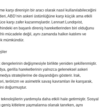
 karşı direnişin bir aracı olarak nasıl kullanılabileceğini
eri, ABD’nin askeri üstünlüğüne karşı küçük ama etkili
güce karşı zafer kazanmışlardır. Lennart Lundqvist,
indeki en başarılı direniş hareketlerinden biri olduğunu
lahlı mücadele değil, aynı zamanda halkın katılımı ve
mek mümkündür.
jiler
 dengelerinin değişmesiyle birlikte yeniden şekillenmiştir.
dya, gerilla hareketlerinin yalnızca geleneksel askeri
ya stratejilerine de dayandığını gösterir. Irak,
ri, terörizm ve asimetrik savaş kavramları ile karışarak,
ini doğurmuştur.
teknolojilerin yardımıyla daha etkili hale getirmiştir. Sosyal
ı geniş kitlelere yaymalarına olanak tanırken, aynı