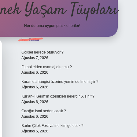
nek Yaşam Tüyoları
Her duruma uygun pratik öneriler!
Sidebar
Son Yazılar
betexper güncel giriş
ilbet giri
Göksel nerede oturuyor ?
Ağustos 7, 2026
Futbol elden avantaj olur mu ?
Ağustos 6, 2026
Kuran’da hangisi üzerine yemin edilmemiştir ?
Ağustos 6, 2026
Kur’an-ı Kerim’in özellikleri nelerdir 6. sınıf ?
Ağustos 6, 2026
Cacığın ismi neden cacık ?
Ağustos 6, 2026
Bartın Çilek Festivaline kim gelecek ?
Ağustos 5, 2026