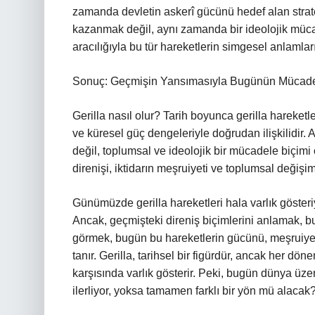
zamanda devletin askerî gücünü hedef alan stratej
kazanmak değil, aynı zamanda bir ideolojik müc
aracılığıyla bu tür hareketlerin simgesel anlamların
Sonuç: Geçmişin Yansımasıyla Bugünün Mücade
Gerilla nasıl olur? Tarih boyunca gerilla hareketl
ve küresel güç dengeleriyle doğrudan ilişkilidir.
değil, toplumsal ve ideolojik bir mücadele biçimi
direnişi, iktidarın meşruiyeti ve toplumsal değişi
Günümüzde gerilla hareketleri hala varlık gösteri
Ancak, geçmişteki direniş biçimlerini anlamak, bu 
görmek, bugün bu hareketlerin gücünü, meşruiyet
tanır. Gerilla, tarihsel bir figürdür, ancak her dö
karşısında varlık gösterir. Peki, bugün dünya üzer
ilerliyor, yoksa tamamen farklı bir yön mü alacak