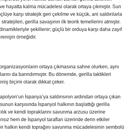
 ve hayatta kalma mücadelesi olarak ortaya çıkmıştır. Sun
lüye karşı stratejik geri çekilme ve küçük, ani saldırılarla
atejileri, gerilla savaşının ilk teorik temellerini atmıştır.
dinamikleriyle şekillenir; güçlü bir orduya karşı daha zayıf
renişin örneğidir.
 organizasyonların ortaya çıkmasına sahne olurken, aynı
ını da barındırmıştır. Bu dönemde, gerilla taktikleri
reniş biçimi olarak dikkat çeker.
polyon’un İspanya’ya saldırısının ardından ortaya çıkan
usunun karşısında İspanyol halkının başlattığı gerilla
lılık ve kendi topraklarını savunma arzusu üzerine
ansız hem de İspanyol tarafları üzerinde derin etkiler
çli bir halkın kendi toprağını savunma mücadelesinin sembolü