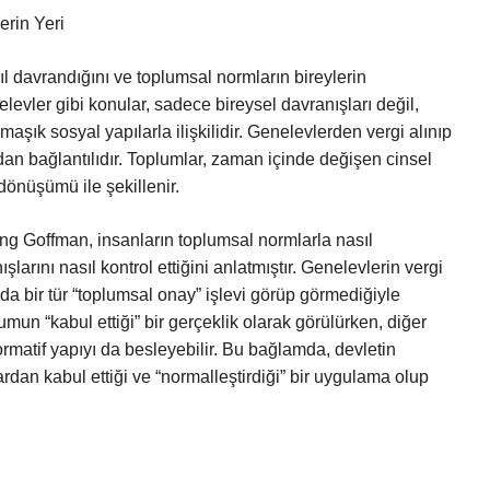
erin Yeri
l davrandığını ve toplumsal normların bireylerin
nelevler gibi konular, sadece bireysel davranışları değil,
aşık sosyal yapılarla ilişkilidir. Genelevlerden vergi alınıp
n bağlantılıdır. Toplumlar, zaman içinde değişen cinsel
 dönüşümü ile şekillenir.
ing Goffman, insanların toplumsal normlarla nasıl
şlarını nasıl kontrol ettiğini anlatmıştır. Genelevlerin vergi
a bir tür “toplumsal onay” işlevi görüp görmediğiyle
plumun “kabul ettiği” bir gerçeklik olarak görülürken, diğer
normatif yapıyı da besleyebilir. Bu bağlamda, devletin
dan kabul ettiği ve “normalleştirdiği” bir uygulama olup