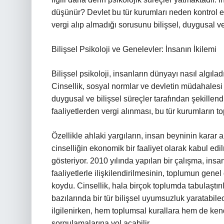
düşünür? Devlet bu tür kurumları neden kontrol e
vergi alıp almadığı sorusunu bilişsel, duygusal v
Bilişsel Psikoloji ve Genelevler: İnsanın İkilemi
Bilişsel psikoloji, insanların dünyayı nasıl algılad
Cinsellik, sosyal normlar ve devletin müdahalesi 
duygusal ve bilişsel süreçler tarafından şekillend
faaliyetlerden vergi alınması, bu tür kurumların to
Özellikle ahlaki yargıların, insan beyninin karar 
cinselliğin ekonomik bir faaliyet olarak kabul edi
gösteriyor. 2010 yılında yapılan bir çalışma, insa
faaliyetlerle ilişkilendirilmesinin, toplumun genel
koydu. Cinsellik, hala birçok toplumda tabulaştır
bazılarında bir tür bilişsel uyumsuzluk yaratabilec
ilgilenirken, hem toplumsal kurallara hem de ken
sorgulamalarına yol açabilir.