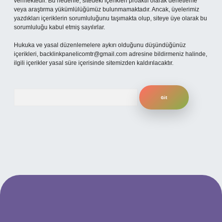
vermektedir. Bu nedenle, sitedeki içerikleri proaktif olarak denetleme
veya araştırma yükümlülüğümüz bulunmamaktadır. Ancak, üyelerimiz
yazdıkları içeriklerin sorumluluğunu taşımakta olup, siteye üye olarak bu
sorumluluğu kabul etmiş sayılırlar.
Hukuka ve yasal düzenlemelere aykırı olduğunu düşündüğünüz
içerikleri,
backlinkpanelicomtr@gmail.com
adresine bildirmeniz halinde,
ilgili içerikler yasal süre içerisinde sitemizden kaldırılacaktır.
Arama
betexper