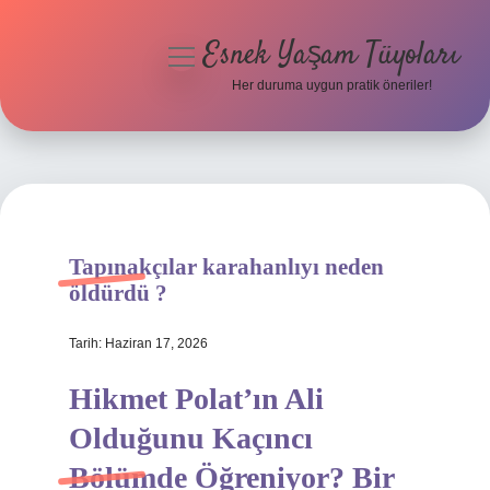
Esnek Yaşam Tüyoları
menüyü
aç
Her duruma uygun pratik öneriler!
Anasayfa
Gizlilik Politikası
Yasal Uyarı
Tapınakçılar karahanlıyı neden
Hakkımızda
öldürdü ?
Tarih: Haziran 17, 2026
Hikmet Polat’ın Ali
Olduğunu Kaçıncı
Bölümde Öğreniyor? Bir