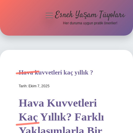
Esnek Yaşam Tüyoları
menüyü
aç
Her duruma uygun pratik öneriler!
Anasayfa
Gizlilik Politikası
Yasal Uyarı
Hava kuvvetleri kaç yıllık ?
Hakkımızda
Tarih: Ekim 7, 2025
Hava Kuvvetleri
Kaç Yıllık? Farklı
Yaklaşımlarla Bir