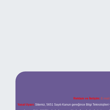
Reklam ve İletişim:
E-mail
Yasal Uyarı:
Sitemiz, 5651 Sayılı Kanun gereğince Bilgi Teknolojileri 