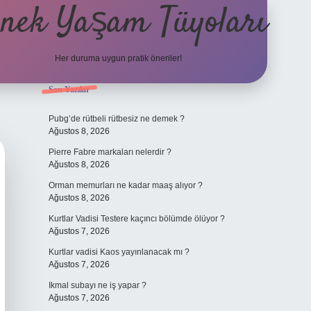
nek Yaşam Tüyoları
Her duruma uygun pratik öneriler!
Sidebar
Son Yazılar
betexper güncel giriş
ilb
Pubg’de rütbeli rütbesiz ne demek ?
Ağustos 8, 2026
Pierre Fabre markaları nelerdir ?
Ağustos 8, 2026
Orman memurları ne kadar maaş alıyor ?
Ağustos 8, 2026
Kurtlar Vadisi Testere kaçıncı bölümde ölüyor ?
Ağustos 7, 2026
Kurtlar vadisi Kaos yayınlanacak mı ?
Ağustos 7, 2026
Ikmal subayı ne iş yapar ?
Ağustos 7, 2026