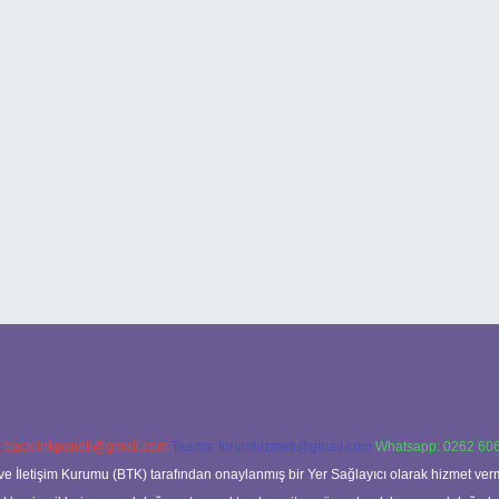
:
backlinkpaneli@gmail.com
Teams:
forumhizmeti@gmail.com
Whatsapp: 0262 606
ve İletişim Kurumu (BTK) tarafından onaylanmış bir Yer Sağlayıcı olarak hizmet verm