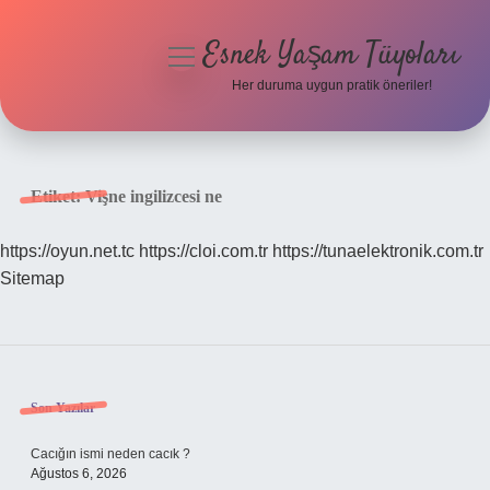
Esnek Yaşam Tüyoları
menüyü
aç
Her duruma uygun pratik öneriler!
Anasayfa
Gizlilik Politikası
Etiket:
Vişne ingilizcesi ne
Yasal Uyarı
https://oyun.net.tc
https://cloi.com.tr
https://tunaelektronik.com.tr
Sitemap
Hakkımızda
Sidebar
Son Yazılar
Cacığın ismi neden cacık ?
Ağustos 6, 2026