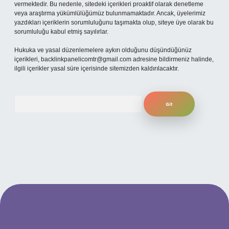
vermektedir. Bu nedenle, sitedeki içerikleri proaktif olarak denetleme
veya araştırma yükümlülüğümüz bulunmamaktadır. Ancak, üyelerimiz
yazdıkları içeriklerin sorumluluğunu taşımakta olup, siteye üye olarak bu
sorumluluğu kabul etmiş sayılırlar.
Hukuka ve yasal düzenlemelere aykırı olduğunu düşündüğünüz
içerikleri,
backlinkpanelicomtr@gmail.com
adresine bildirmeniz halinde,
ilgili içerikler yasal süre içerisinde sitemizden kaldırılacaktır.
Arama
giriş
ilbet giriş yap
betexper