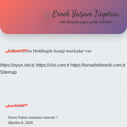
Esnek Yaşam Tüyoları
menüyü
aç
Her duruma uygun pratik öneriler!
Anasayfa
Gizlilik Politikası
Etiket:
Eren Holdingde hangi markalar var
Yasal Uyarı
https://oyun.net.tc
https://cloi.com.tr
https://tunaelektronik.com.tr
Sitemap
Hakkımızda
Sidebar
Son Yazılar
Pierre Fabre markaları nelerdir ?
Ağustos 8, 2026