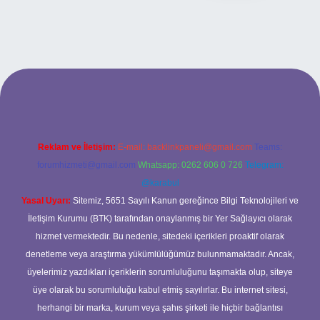
 yap
betexper
Reklam ve İletişim:
E-mail:
backlinkpaneli@gmail.com
Teams:
forumhizmeti@gmail.com
Whatsapp: 0262 606 0 726
Telegram:
@karabul
Yasal Uyarı:
Sitemiz, 5651 Sayılı Kanun gereğince Bilgi Teknolojileri ve
İletişim Kurumu (BTK) tarafından onaylanmış bir Yer Sağlayıcı olarak
hizmet vermektedir. Bu nedenle, sitedeki içerikleri proaktif olarak
denetleme veya araştırma yükümlülüğümüz bulunmamaktadır. Ancak,
üyelerimiz yazdıkları içeriklerin sorumluluğunu taşımakta olup, siteye
üye olarak bu sorumluluğu kabul etmiş sayılırlar. Bu internet sitesi,
herhangi bir marka, kurum veya şahıs şirketi ile hiçbir bağlantısı