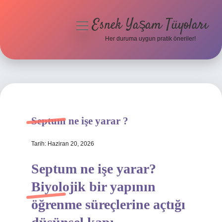
Esnek Yaşam Tüyoları
menüyü
aç
Her duruma uygun pratik öneriler!
Anasayfa
Gizlilik Politikası
Yasal Uyarı
Septum ne işe yarar ?
Hakkımızda
Tarih: Haziran 20, 2026
Septum ne işe yarar?
Biyolojik bir yapının
öğrenme süreçlerine açtığı