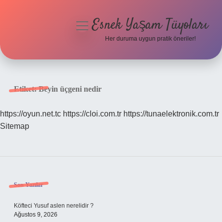
Esnek Yaşam Tüyoları
menüyü
aç
Her duruma uygun pratik öneriler!
Anasayfa
Gizlilik Politikası
Etiket:
Beyin üçgeni nedir
Yasal Uyarı
https://oyun.net.tc
https://cloi.com.tr
https://tunaelektronik.com.tr
Sitemap
Hakkımızda
Sidebar
Son Yazılar
Köfteci Yusuf aslen nerelidir ?
Ağustos 9, 2026