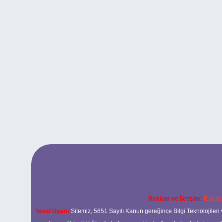
Reklam ve İletişim:
E-mail
Yasal Uyarı:
Sitemiz, 5651 Sayılı Kanun gereğince Bilgi Teknolojileri 