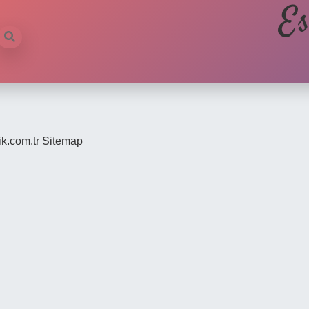
Es
ik.com.tr
Sitemap