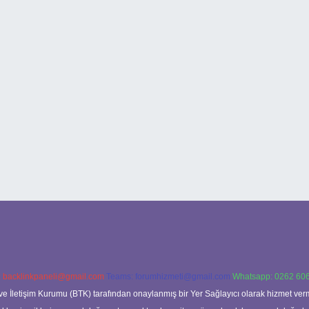
:
backlinkpaneli@gmail.com
Teams:
forumhizmeti@gmail.com
Whatsapp: 0262 606
ve İletişim Kurumu (BTK) tarafından onaylanmış bir Yer Sağlayıcı olarak hizmet verm