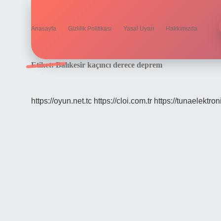
Anasayfa
Gizlilik Politikası
Yasal Uyarı
Hakkımızda
Etiket:
Balıkesir kaçıncı derece deprem
https://oyun.net.tc
https://cloi.com.tr
https://tunaelektron