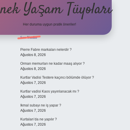
nek Yaşam Tüyoları
Her duruma uygun pratik öneriler!
Sidebar
Son Yazılar
betexper güncel giriş
ilb
Pierre Fabre markaları nelerdir ?
Ağustos 8, 2026
Orman memurları ne kadar maaş alıyor ?
Ağustos 8, 2026
Kurtlar Vadisi Testere kaçıncı bölümde ölüyor ?
Ağustos 7, 2026
Kurtlar vadisi Kaos yayınlanacak mı ?
Ağustos 7, 2026
Ikmal subayı ne iş yapar ?
Ağustos 7, 2026
Kurtalan’da ne yapılır ?
Ağustos 7, 2026