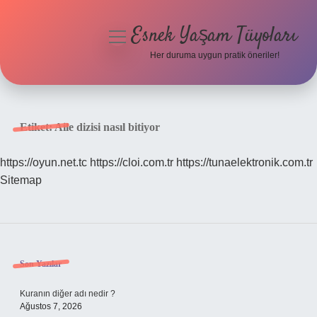
Esnek Yaşam Tüyoları
menüyü
aç
Her duruma uygun pratik öneriler!
Anasayfa
Gizlilik Politikası
Etiket:
Aile dizisi nasıl bitiyor
Yasal Uyarı
https://oyun.net.tc
https://cloi.com.tr
https://tunaelektronik.com.tr
Sitemap
Hakkımızda
Sidebar
Son Yazılar
Kuranın diğer adı nedir ?
Ağustos 7, 2026