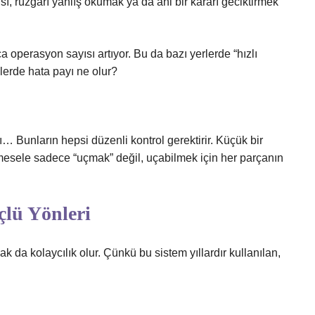
açısı, rüzgarı yanlış okumak ya da ani bir kararı geciktirmek
operasyon sayısı artıyor. Bu da bazı yerlerde “hızlı
lerde hata payı ne olur?
ı… Bunların hepsi düzenli kontrol gerektirir. Küçük bir
a mesele sadece “uçmak” değil, uçabilmek için her parçanın
çlü Yönleri
 da kolaycılık olur. Çünkü bu sistem yıllardır kullanılan,