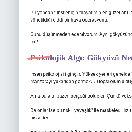
Bir yandan turistler için “hayatımın en güzel anı
yönetildiği ciddi bir hava operasyonu.
Şunu düşünmeden edemiyorum: Aynı gökyüzünde bu
mi?
Psikolojik Algı: Gökyüzü Ne
İnsan psikolojisi ilginçtir. Yüksek yerleri genelde
manzarayı yukarıdan görmek… Hepsi olumlu duyg
Ama bu algı bazen gerçeği gölgeler. Çünkü yüksekl
Balonlar ise bu riski “yavaşlık” ile maskeler. Hızl
hisseder.