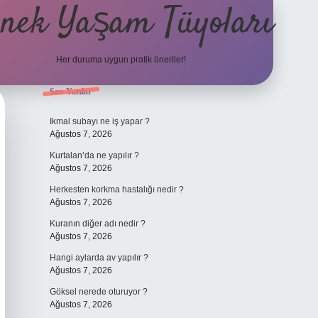
nek Yaşam Tüyoları
Her duruma uygun pratik öneriler!
Sidebar
Son Yazılar
betexper güncel giriş
ilbet giriş y
Ikmal subayı ne iş yapar ?
Ağustos 7, 2026
Kurtalan’da ne yapılır ?
Ağustos 7, 2026
Herkesten korkma hastalığı nedir ?
Ağustos 7, 2026
Kuranın diğer adı nedir ?
Ağustos 7, 2026
Hangi aylarda av yapılır ?
Ağustos 7, 2026
Göksel nerede oturuyor ?
Ağustos 7, 2026