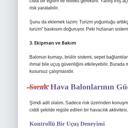
ciddi bir eğitim ve refleks gerektirir. Yanlış iniş 
risk yaratabilir.
Şunu da eklemek lazım: Turizm yoğunluğu arttıkça 
turizm” baskısını doğuruyor. Peki hızlanan sistem
3. Ekipman ve Bakım
Balonun kumaşı, brülör sistemi, sepet bağlantılar
ihmal bile uçuş güvenliğini etkileyebilir. Burad
kusursuz çalışmasıdır.
Sıcak Hava Balonlarının Gü
Şimdi adil olalım. Sadece risk üzerinden konuşmak
ciddi şekilde regüle edilen bir havacılık aktivitesi.
Kontrollü Bir Uçuş Deneyimi