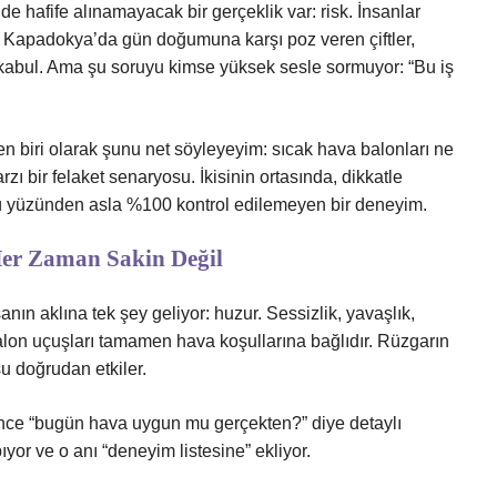
e hafife alınamayacak bir gerçeklik var: risk. İnsanlar
r, Kapadokya’da gün doğumuna karşı poz veren çiftler,
abul. Ama şu soruyu kimse yüksek sesle sormuyor: “Bu iş
n biri olarak şunu net söyleyeyim: sıcak hava balonları ne
 bir felaket senaryosu. İkisinin ortasında, dikkatle
rü yüzünden asla %100 kontrol edilemeyen bir deneyim.
er Zaman Sakin Değil
ın aklına tek şey geliyor: huzur. Sessizlik, yavaşlık,
lon uçuşları tamamen hava koşullarına bağlıdır. Rüzgarın
şu doğrudan etkiler.
önce “bugün hava uygun mu gerçekten?” diye detaylı
r ve o anı “deneyim listesine” ekliyor.