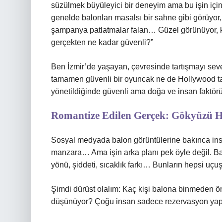
süzülmek büyüleyici bir deneyim ama bu işin içind
genelde balonları masalsı bir sahne gibi görüyo
şampanya patlatmalar falan… Güzel görünüyor, k
gerçekten ne kadar güvenli?”
Ben İzmir’de yaşayan, çevresinde tartışmayı seve
tamamen güvenli bir oyuncak ne de Hollywood tarzı
yönetildiğinde güvenli ama doğa ve insan faktö
Romantize Edilen Gerçek: Gökyüzü H
Sosyal medyada balon görüntülerine bakınca insan
manzara… Ama işin arka planı pek öyle değil. Ba
yönü, şiddeti, sıcaklık farkı… Bunların hepsi uçu
Şimdi dürüst olalım: Kaç kişi balona binmeden 
düşünüyor? Çoğu insan sadece rezervasyon yapıyo