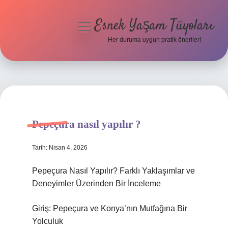
Esnek Yaşam Tüyoları
menüyü
aç
Her duruma uygun pratik öneriler!
Anasayfa
Gizlilik Politikası
Yasal Uyarı
Pepeçura nasıl yapılır ?
Hakkımızda
Tarih: Nisan 4, 2026
Pepeçura Nasıl Yapılır? Farklı Yaklaşımlar ve
Deneyimler Üzerinden Bir İnceleme
Giriş: Pepeçura ve Konya’nın Mutfağına Bir
Yolculuk