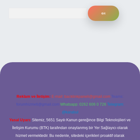
Arama
giriş yap
betexper
Reklam ve İletişim:
E-mail:
backlinkpaneli@gmail.com
Teams:
forumhizmeti@gmail.com
Whatsapp: 0262 606 0 726
Telegram:
@karabul
Yasal Uyarı:
Sitemiz, 5651 Sayılı Kanun gereğince Bilgi Teknolojileri ve
İletişim Kurumu (BTK) tarafından onaylanmış bir Yer Sağlayıcı olarak
hizmet vermektedir. Bu nedenle, sitedeki içerikleri proaktif olarak