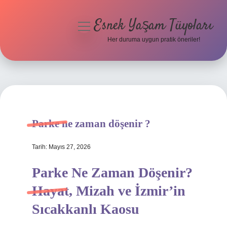
Esnek Yaşam Tüyoları
menüyü
aç
Her duruma uygun pratik öneriler!
Anasayfa
Gizlilik Politikası
Yasal Uyarı
Parke ne zaman döşenir ?
Hakkımızda
Tarih: Mayıs 27, 2026
Parke Ne Zaman Döşenir?
Hayat, Mizah ve İzmir’in
Sıcakkanlı Kaosu