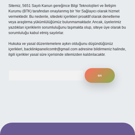
Sitemiz, 5651 Sayılı Kanun gereğince Bilgi Teknolojileri ve İletişim
Kurumu (BTK) tarafından onaylanmış bir Yer Sağlayıcı olarak hizmet
vermektedir. Bu nedenle, sitedeki içerikleri proaktif olarak denetleme
veya araştırma yükümlülüğümüz bulunmamaktadır. Ancak, üyelerimiz
yazdıkları içeriklerin sorumluluğunu taşımakta olup, siteye üye olarak bu
sorumluluğu kabul etmiş sayılırlar.
Hukuka ve yasal düzenlemelere aykırı olduğunu düşündüğünüz
içerikleri,
backlinkpanelicomtr@gmail.com
adresine bildirmeniz halinde,
ilgili içerikler yasal süre içerisinde sitemizden kaldırılacaktır.
Arama
riş yap
betexper