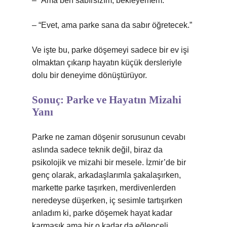
– “Ama ben sabırsızım, bekleyemem.”
– “Evet, ama parke sana da sabır öğretecek.”
Ve işte bu, parke döşemeyi sadece bir ev işi
olmaktan çıkarıp hayatın küçük dersleriyle
dolu bir deneyime dönüştürüyor.
Sonuç: Parke ve Hayatın Mizahi
Yanı
Parke ne zaman döşenir sorusunun cevabı
aslında sadece teknik değil, biraz da
psikolojik ve mizahi bir mesele. İzmir’de bir
genç olarak, arkadaşlarımla şakalaşırken,
markette parke taşırken, merdivenlerden
neredeyse düşerken, iç sesimle tartışırken
anladım ki, parke döşemek hayat kadar
karmaşık ama bir o kadar da eğlenceli.