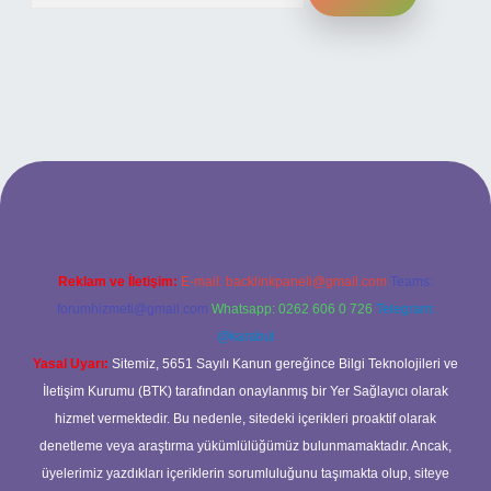
yap
betexper
Reklam ve İletişim:
E-mail:
backlinkpaneli@gmail.com
Teams:
forumhizmeti@gmail.com
Whatsapp: 0262 606 0 726
Telegram:
@karabul
Yasal Uyarı:
Sitemiz, 5651 Sayılı Kanun gereğince Bilgi Teknolojileri ve
İletişim Kurumu (BTK) tarafından onaylanmış bir Yer Sağlayıcı olarak
hizmet vermektedir. Bu nedenle, sitedeki içerikleri proaktif olarak
denetleme veya araştırma yükümlülüğümüz bulunmamaktadır. Ancak,
üyelerimiz yazdıkları içeriklerin sorumluluğunu taşımakta olup, siteye