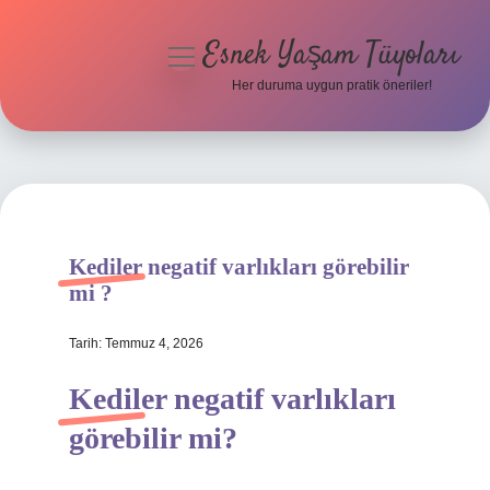
Esnek Yaşam Tüyoları
menüyü
aç
Her duruma uygun pratik öneriler!
Anasayfa
Gizlilik Politikası
Yasal Uyarı
Kediler negatif varlıkları görebilir
Hakkımızda
mi ?
Tarih: Temmuz 4, 2026
Kediler negatif varlıkları
görebilir mi?