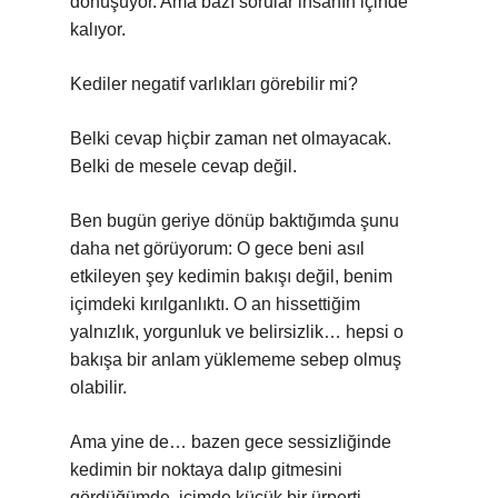
dönüşüyor. Ama bazı sorular insanın içinde
kalıyor.
Kediler negatif varlıkları görebilir mi?
Belki cevap hiçbir zaman net olmayacak.
Belki de mesele cevap değil.
Ben bugün geriye dönüp baktığımda şunu
daha net görüyorum: O gece beni asıl
etkileyen şey kedimin bakışı değil, benim
içimdeki kırılganlıktı. O an hissettiğim
yalnızlık, yorgunluk ve belirsizlik… hepsi o
bakışa bir anlam yüklememe sebep olmuş
olabilir.
Ama yine de… bazen gece sessizliğinde
kedimin bir noktaya dalıp gitmesini
gördüğümde, içimde küçük bir ürperti