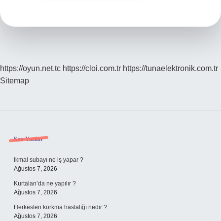
https://oyun.net.tc
https://cloi.com.tr
https://tunaelektronik.com.tr
Sitemap
Sidebar
Son Yazılar
Ikmal subayı ne iş yapar ?
Ağustos 7, 2026
Kurtalan’da ne yapılır ?
Ağustos 7, 2026
Herkesten korkma hastalığı nedir ?
Ağustos 7, 2026