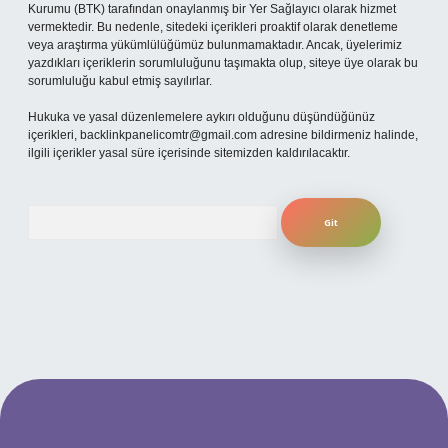
Kurumu (BTK) tarafından onaylanmış bir Yer Sağlayıcı olarak hizmet
vermektedir. Bu nedenle, sitedeki içerikleri proaktif olarak denetleme
veya araştırma yükümlülüğümüz bulunmamaktadır. Ancak, üyelerimiz
yazdıkları içeriklerin sorumluluğunu taşımakta olup, siteye üye olarak bu
sorumluluğu kabul etmiş sayılırlar.
Hukuka ve yasal düzenlemelere aykırı olduğunu düşündüğünüz
içerikleri,
backlinkpanelicomtr@gmail.com
adresine bildirmeniz halinde,
ilgili içerikler yasal süre içerisinde sitemizden kaldırılacaktır.
Arama
iş yap
betexper