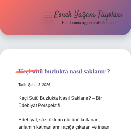
Esnek Yaşam Tüyoları
menüyü
aç
Her duruma uygun pratik öneriler!
Anasayfa
Gizlilik Politikası
Yasal Uyarı
Keçi sütü buzlukta nasıl saklanır ?
Hakkımızda
Tarih: Şubat 3, 2026
Keçi Sütü Buzlukta Nasıl Saklanır? – Bir
Edebiyat Perspektifi
Edebiyat, sözcüklerin gücünü kullanan,
anlamın katmanlarını açığa çıkaran ve insan