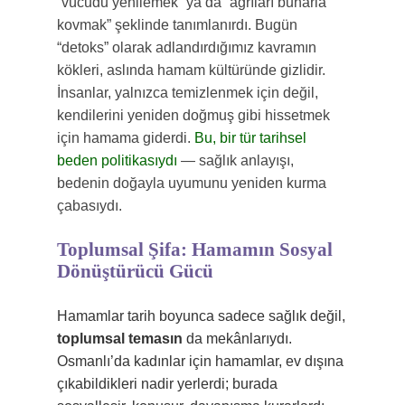
“vücudu yenilemek” ya da “ağrıları buharla
kovmak” şeklinde tanımlanırdı. Bugün
“detoks” olarak adlandırdığımız kavramın
kökleri, aslında hamam kültüründe gizlidir.
İnsanlar, yalnızca temizlenmek için değil,
kendilerini yeniden doğmuş gibi hissetmek
için hamama giderdi.
Bu, bir tür tarihsel
beden politikasıydı
— sağlık anlayışı,
bedenin doğayla uyumunu yeniden kurma
çabasıydı.
Toplumsal Şifa: Hamamın Sosyal
Dönüştürücü Gücü
Hamamlar tarih boyunca sadece sağlık değil,
toplumsal temasın
da mekânlarıydı.
Osmanlı’da kadınlar için hamamlar, ev dışına
çıkabildikleri nadir yerlerdi; burada