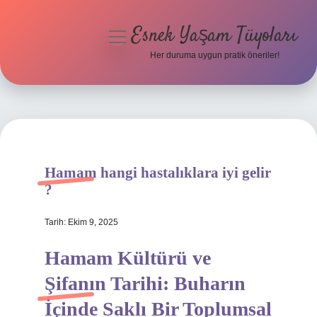
Esnek Yaşam Tüyoları
menüyü
aç
Her duruma uygun pratik öneriler!
Anasayfa
Gizlilik Politikası
Yasal Uyarı
Hamam hangi hastalıklara iyi gelir
Hakkımızda
?
Tarih: Ekim 9, 2025
Hamam Kültürü ve
Şifanın Tarihi: Buharın
İçinde Saklı Bir Toplumsal