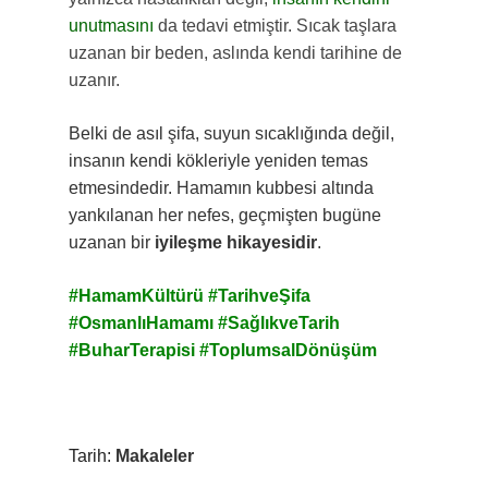
unutmasını
da tedavi etmiştir. Sıcak taşlara
uzanan bir beden, aslında kendi tarihine de
uzanır.
Belki de asıl şifa, suyun sıcaklığında değil,
insanın kendi kökleriyle yeniden temas
etmesindedir. Hamamın kubbesi altında
yankılanan her nefes, geçmişten bugüne
uzanan bir
iyileşme hikayesidir
.
#HamamKültürü
#TarihveŞifa
#OsmanlıHamamı
#SağlıkveTarih
#BuharTerapisi
#ToplumsalDönüşüm
Tarih:
Makaleler