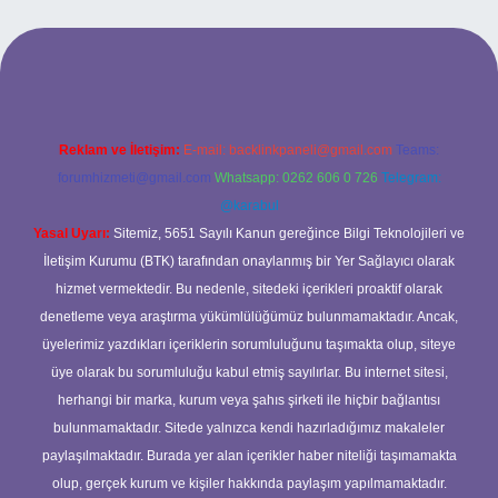
iş yap
betexper
Reklam ve İletişim:
E-mail:
backlinkpaneli@gmail.com
Teams:
forumhizmeti@gmail.com
Whatsapp: 0262 606 0 726
Telegram:
@karabul
Yasal Uyarı:
Sitemiz, 5651 Sayılı Kanun gereğince Bilgi Teknolojileri ve
İletişim Kurumu (BTK) tarafından onaylanmış bir Yer Sağlayıcı olarak
hizmet vermektedir. Bu nedenle, sitedeki içerikleri proaktif olarak
denetleme veya araştırma yükümlülüğümüz bulunmamaktadır. Ancak,
üyelerimiz yazdıkları içeriklerin sorumluluğunu taşımakta olup, siteye
üye olarak bu sorumluluğu kabul etmiş sayılırlar. Bu internet sitesi,
herhangi bir marka, kurum veya şahıs şirketi ile hiçbir bağlantısı
bulunmamaktadır. Sitede yalnızca kendi hazırladığımız makaleler
paylaşılmaktadır. Burada yer alan içerikler haber niteliği taşımamakta
olup, gerçek kurum ve kişiler hakkında paylaşım yapılmamaktadır.