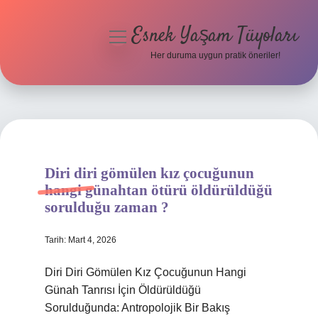
Esnek Yaşam Tüyoları
menüyü
aç
Her duruma uygun pratik öneriler!
Anasayfa
Gizlilik Politikası
Yasal Uyarı
Diri diri gömülen kız çocuğunun
Hakkımızda
hangi günahtan ötürü öldürüldüğü
sorulduğu zaman ?
Tarih: Mart 4, 2026
Diri Diri Gömülen Kız Çocuğunun Hangi
Günah Tanrısı İçin Öldürüldüğü
Sorulduğunda: Antropolojik Bir Bakış