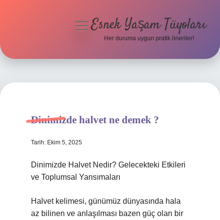
Esnek Yaşam Tüyoları
menüyü
aç
Her duruma uygun pratik öneriler!
Anasayfa
Gizlilik Politikası
Yasal Uyarı
Dinimizde halvet ne demek ?
Hakkımızda
Tarih: Ekim 5, 2025
Dinimizde Halvet Nedir? Gelecekteki Etkileri
ve Toplumsal Yansımaları
Halvet kelimesi, günümüz dünyasında hala
az bilinen ve anlaşılması bazen güç olan bir