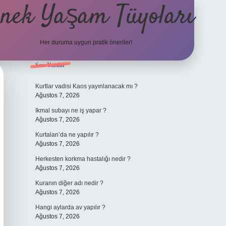
nek Yaşam Tüyoları
Her duruma uygun pratik öneriler!
Sidebar
Son Yazılar
betexper güncel giriş
ilbet giriş 
Kurtlar vadisi Kaos yayınlanacak mı ?
Ağustos 7, 2026
Ikmal subayı ne iş yapar ?
Ağustos 7, 2026
Kurtalan’da ne yapılır ?
Ağustos 7, 2026
Herkesten korkma hastalığı nedir ?
Ağustos 7, 2026
Kuranın diğer adı nedir ?
Ağustos 7, 2026
Hangi aylarda av yapılır ?
Ağustos 7, 2026