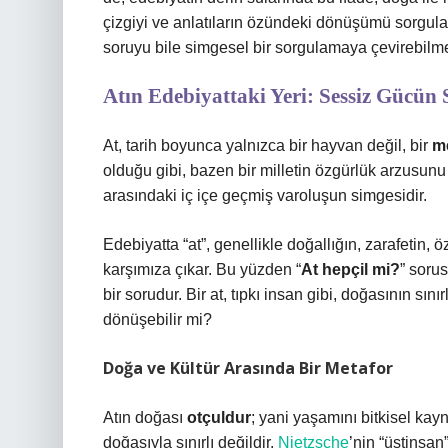
çizgiyi ve anlatıların özündeki dönüşümü sorgula
soruyu bile simgesel bir sorgulamaya çevirebilmes
Atın Edebiyattaki Yeri: Sessiz Gücün
At, tarih boyunca yalnızca bir hayvan değil, bir
m
olduğu gibi, bazen bir milletin özgürlük arzusunu 
arasındaki iç içe geçmiş varoluşun simgesidir.
Edebiyatta “at”, genellikle doğallığın, zarafetin
karşımıza çıkar. Bu yüzden “
At hepçil mi?
” sorus
bir sorudur. Bir at, tıpkı insan gibi, doğasının sı
dönüşebilir mi?
Doğa ve Kültür Arasında Bir Metafor
Atın doğası
otçuldur
; yani yaşamını bitkisel kay
doğasıyla sınırlı değildir.
Nietzsche
’nin “üstinsan