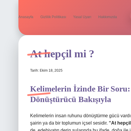
Anasayfa
Gizlilik Politikası
Yasal Uyarı
Hakkımızda
At hepçil mi ?
Tarih: Ekim 18, 2025
Kelimelerin İzinde Bir Soru
Dönüştürücü Bakışıyla
Kelimelerin insan ruhunu dönüştürme gücü vardır. 
şairin ya da bir toplumun içsel sesidir.
“At hepçi
de, edebiyatın derin sularında bu ifade, doğa ile