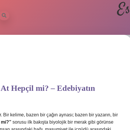
Es
:
At Hepçil mi?
– Edebiyatın
Bir kelime, bazen bir çağın aynası; bazen bir yazarın, bir
l mi?”
sorusu ilk bakışta biyolojik bir merak gibi görünse
 insan arasındaki bağı, masumiyet ile içgüdü arasındaki