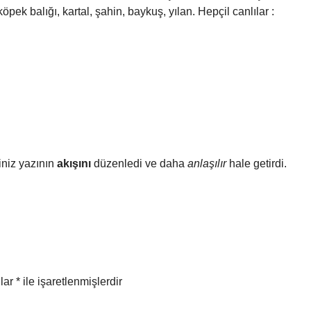
köpek balığı, kartal, şahin, baykuş, yılan. Hepçil canlılar :
riniz yazının
akışını
düzenledi ve daha
anlaşılır
hale getirdi.
nlar
*
ile işaretlenmişlerdir