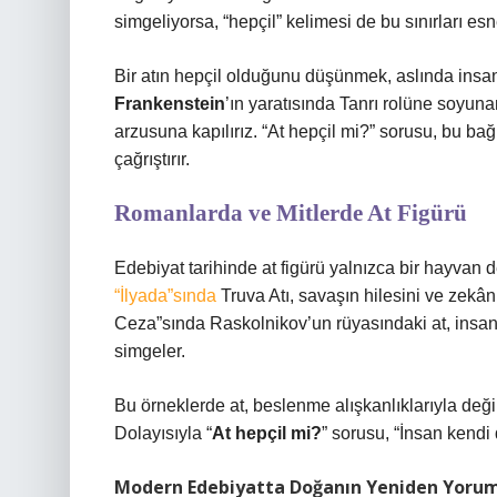
simgeliyorsa, “hepçil” kelimesi de bu sınırları e
Bir atın hepçil olduğunu düşünmek, aslında insan
Frankenstein
’ın yaratısında Tanrı rolüne soyun
arzusuna kapılırız. “At hepçil mi?” sorusu, bu ba
çağrıştırır.
Romanlarda ve Mitlerde At Figürü
Edebiyat tarihinde at figürü yalnızca bir hayvan d
“İlyada”sında
Truva Atı, savaşın hilesini ve zekâ
Ceza”sında Raskolnikov’un rüyasındaki at, insan
simgeler.
Bu örneklerde at, beslenme alışkanlıklarıyla değil
Dolayısıyla “
At hepçil mi?
” sorusu, “İnsan kendi
Modern Edebiyatta Doğanın Yeniden Yorum