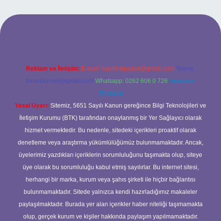
ş yap
betexper
Reklam ve İletişim:
E-mail:
backlinkpaneli@gmail.com
Teams:
forumhizmeti@gmail.com
Whatsapp: 0262 606 0 726
Telegram:
@karabul
Yasal Uyarı:
Sitemiz, 5651 Sayılı Kanun gereğince Bilgi Teknolojileri ve
İletişim Kurumu (BTK) tarafından onaylanmış bir Yer Sağlayıcı olarak
hizmet vermektedir. Bu nedenle, sitedeki içerikleri proaktif olarak
denetleme veya araştırma yükümlülüğümüz bulunmamaktadır. Ancak,
üyelerimiz yazdıkları içeriklerin sorumluluğunu taşımakta olup, siteye
üye olarak bu sorumluluğu kabul etmiş sayılırlar. Bu internet sitesi,
herhangi bir marka, kurum veya şahıs şirketi ile hiçbir bağlantısı
bulunmamaktadır. Sitede yalnızca kendi hazırladığımız makaleler
paylaşılmaktadır. Burada yer alan içerikler haber niteliği taşımamakta
olup, gerçek kurum ve kişiler hakkında paylaşım yapılmamaktadır.