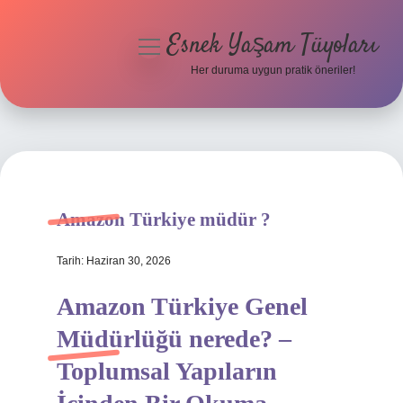
Esnek Yaşam Tüyoları
menüyü
aç
Her duruma uygun pratik öneriler!
Anasayfa
Gizlilik Politikası
Yasal Uyarı
Amazon Türkiye müdür ?
Hakkımızda
Tarih: Haziran 30, 2026
Amazon Türkiye Genel
Müdürlüğü nerede? –
Toplumsal Yapıların