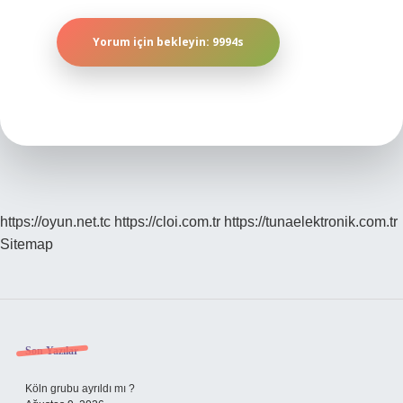
https://oyun.net.tc
https://cloi.com.tr
https://tunaelektronik.com.tr
Sitemap
Sidebar
Son Yazılar
Köln grubu ayrıldı mı ?