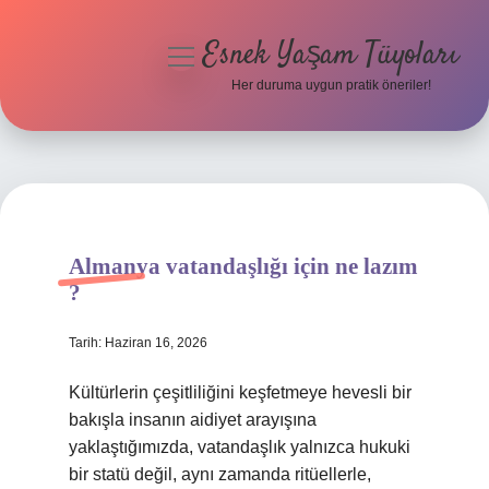
Esnek Yaşam Tüyoları
menüyü
aç
Her duruma uygun pratik öneriler!
Anasayfa
Gizlilik Politikası
Yasal Uyarı
Almanya vatandaşlığı için ne lazım
Hakkımızda
?
Tarih: Haziran 16, 2026
Kültürlerin çeşitliliğini keşfetmeye hevesli bir
bakışla insanın aidiyet arayışına
yaklaştığımızda, vatandaşlık yalnızca hukuki
bir statü değil, aynı zamanda ritüellerle,