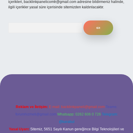
içerikleri,
backlinkpanelicomtr@gmail.com
adresine bildirmeniz halinde,
ilgili içerikler yasal süre içerisinde sitemizden kaldırılacaktır.
Arama
ap
betexper
Reklam ve İletişim:
E-mail:
backlinkpaneli@gmail.com
Teams:
forumhizmeti@gmail.com
Whatsapp: 0262 606 0 726
Telegram:
@karabul
Yasal Uyarı:
Sitemiz, 5651 Sayılı Kanun gereğince Bilgi Teknolojileri ve