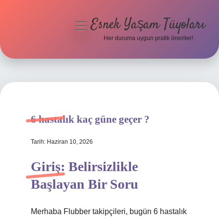
Esnek Yaşam Tüyoları
menüyü
aç
Her duruma uygun pratik öneriler!
Anasayfa
Gizlilik Politikası
Yasal Uyarı
6 hastalık kaç güne geçer ?
Hakkımızda
Tarih: Haziran 10, 2026
Giriş: Belirsizlikle
Başlayan Bir Soru
Merhaba Flubber takipçileri, bugün 6 hastalık