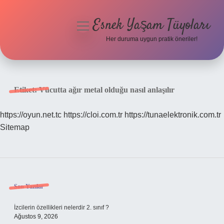
Esnek Yaşam Tüyoları
menüyü
aç
Her duruma uygun pratik öneriler!
Anasayfa
Gizlilik Politikası
Etiket:
Vücutta ağır metal olduğu nasıl anlaşılır
Yasal Uyarı
https://oyun.net.tc
https://cloi.com.tr
https://tunaelektronik.com.tr
Sitemap
Hakkımızda
Sidebar
Son Yazılar
İzcilerin özellikleri nelerdir 2. sınıf ?
Ağustos 9, 2026