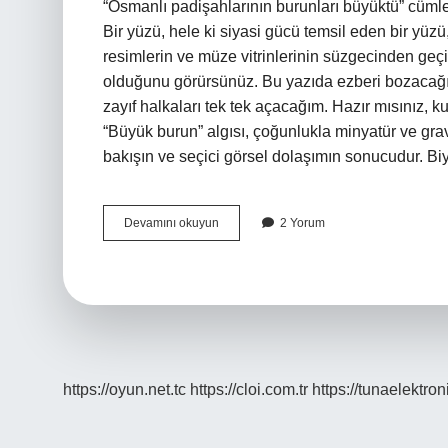
“Osmanlı padişahlarının burunları büyüktü” cümlesi
Bir yüzü, hele ki siyasi gücü temsil eden bir yüzü,
resimlerin ve müze vitrinlerinin süzgecinden geçir
olduğunu görürsünüz. Bu yazıda ezberi bozacağım:
zayıf halkaları tek tek açacağım. Hazır mısınız, 
“Büyük burun” algısı, çoğunlukla minyatür ve gravür
bakışın ve seçici görsel dolaşımın sonucudur. Bi
Osmanlı
Devamını okuyun
2 Yorum
padişahlarının
burunları
neden
büyük
?
https://oyun.net.tc
https://cloi.com.tr
https://tunaelektron