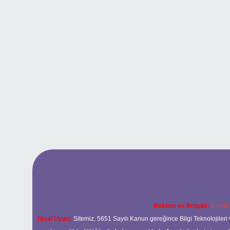
Reklam ve İletişim:
E-mail
Yasal Uyarı:
Sitemiz, 5651 Sayılı Kanun gereğince Bilgi Teknolojileri 