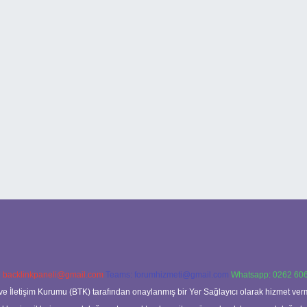
:
backlinkpaneli@gmail.com
Teams:
forumhizmeti@gmail.com
Whatsapp: 0262 606
ve İletişim Kurumu (BTK) tarafından onaylanmış bir Yer Sağlayıcı olarak hizmet verm