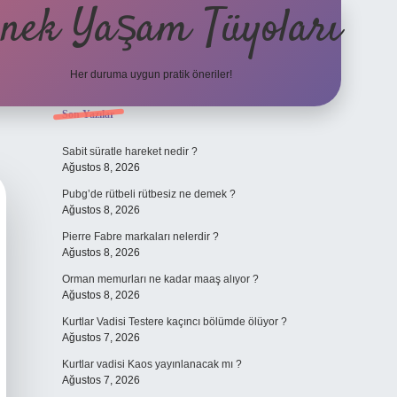
nek Yaşam Tüyoları
Her duruma uygun pratik öneriler!
Sidebar
Son Yazılar
betexper güncel giriş
il
Sabit süratle hareket nedir ?
Ağustos 8, 2026
Pubg’de rütbeli rütbesiz ne demek ?
Ağustos 8, 2026
Pierre Fabre markaları nelerdir ?
Ağustos 8, 2026
Orman memurları ne kadar maaş alıyor ?
Ağustos 8, 2026
Kurtlar Vadisi Testere kaçıncı bölümde ölüyor ?
Ağustos 7, 2026
Kurtlar vadisi Kaos yayınlanacak mı ?
Ağustos 7, 2026