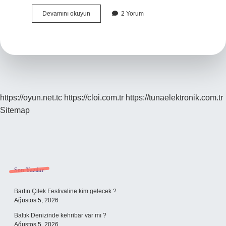
Kombide
Devamını okuyun
2 Yorum
emniyet
ventili
ne
işe
yarar
?
https://oyun.net.tc
https://cloi.com.tr
https://tunaelektronik.com.tr
Sitemap
Sidebar
Son Yazılar
Bartın Çilek Festivaline kim gelecek ?
Ağustos 5, 2026
Baltık Denizinde kehribar var mı ?
Ağustos 5, 2026