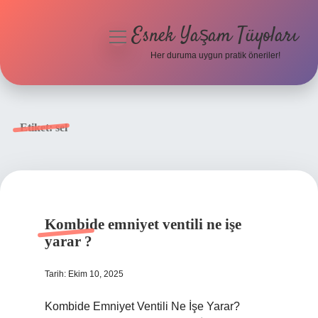
Esnek Yaşam Tüyoları
menüyü
aç
Her duruma uygun pratik öneriler!
Anasayfa
Gizlilik Politikası
Etiket:
sel
Yasal Uyarı
Hakkımızda
Kombide emniyet ventili ne işe
yarar ?
Tarih: Ekim 10, 2025
Kombide Emniyet Ventili Ne İşe Yarar?