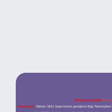
Reklam ve İletişim:
E-mail
Yasal Uyarı:
Sitemiz, 5651 Sayılı Kanun gereğince Bilgi Teknolojileri 