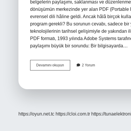
belgelerin paylaşımı, saklanması ve düzenlenme
dönüşümün merkezinde yer alan PDF (Portable D
evrensel dili hâline geldi. Ancak hâlâ birçok kul
program gerekli? Bu sorunun cevabı, sadece bir y
teknolojilerinin tarihsel gelişimiyle de yakından 
PDF formatı, 1993 yılında Adobe Systems tarafında
paylaşımı büyük bir sorundu: Bir bilgisayarda…
PDF
Devamını okuyun
2 Yorum
dosyalarını
açmak
için
hangi
program
gerekli
?
https://oyun.net.tc
https://cloi.com.tr
https://tunaelektron