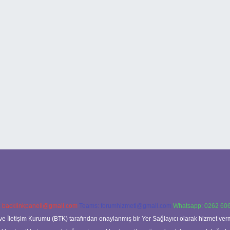
:
backlinkpaneli@gmail.com
Teams:
forumhizmeti@gmail.com
Whatsapp: 0262 606
ve İletişim Kurumu (BTK) tarafından onaylanmış bir Yer Sağlayıcı olarak hizmet verm