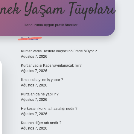
nek Yaşam Tüyoları
Her duruma uygun pratik öneriler!
Sidebar
Son Yazılar
betexper güncel giriş
ilb
Kurtlar Vadisi Testere kaçıncı bölümde ölüyor ?
Ağustos 7, 2026
Kurtlar vadisi Kaos yayınlanacak mı ?
Ağustos 7, 2026
Ikmal subayı ne iş yapar ?
Ağustos 7, 2026
Kurtalan’da ne yapılır ?
Ağustos 7, 2026
Herkesten korkma hastalığı nedir ?
Ağustos 7, 2026
Kuranın diğer adı nedir ?
Ağustos 7, 2026