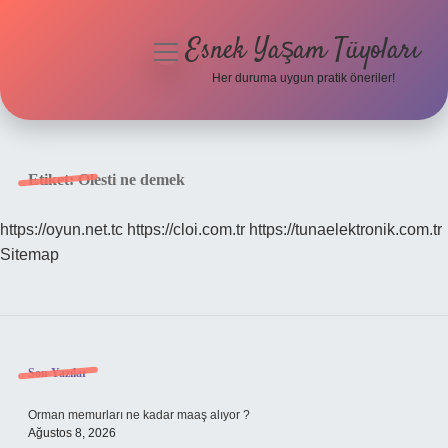
Esnek Yaşam Tüyoları
menüyü
aç
Her duruma uygun pratik öneriler!
Anasayfa
Gizlilik Politikası
Etiket:
Olesti ne demek
Yasal Uyarı
https://oyun.net.tc
https://cloi.com.tr
https://tunaelektronik.com.tr
Sitemap
Hakkımızda
Sidebar
Son Yazılar
Orman memurları ne kadar maaş alıyor ?
Ağustos 8, 2026