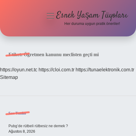
Esnek Yaşam Tüyoları
menüyü
aç
Her duruma uygun pratik öneriler!
Anasayfa
Gizlilik Politikası
Etiket:
Öğretmen kanunu meclisten geçti mi
Yasal Uyarı
https://oyun.net.tc
https://cloi.com.tr
https://tunaelektronik.com.tr
Sitemap
Hakkımızda
Sidebar
Son Yazılar
Pubg’de rütbeli rütbesiz ne demek ?
Ağustos 8, 2026