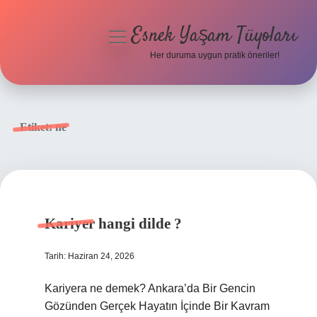
Esnek Yaşam Tüyoları
menüyü
aç
Her duruma uygun pratik öneriler!
Anasayfa
Gizlilik Politikası
Etiket:
ne
Yasal Uyarı
Hakkımızda
Kariyer hangi dilde ?
Tarih: Haziran 24, 2026
Kariyera ne demek? Ankara’da Bir Gencin
Gözünden Gerçek Hayatın İçinde Bir Kavram