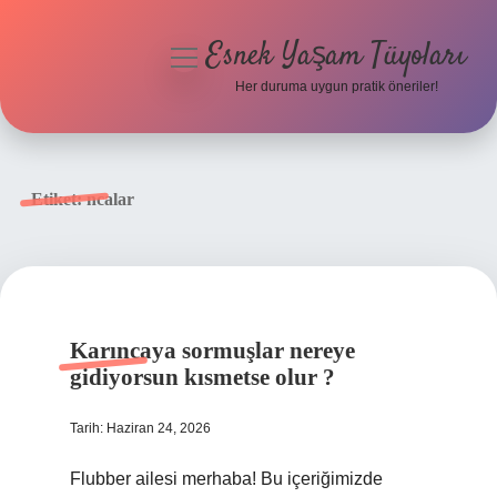
Esnek Yaşam Tüyoları
menüyü
aç
Her duruma uygun pratik öneriler!
Anasayfa
Gizlilik Politikası
Etiket:
ncalar
Yasal Uyarı
Hakkımızda
Karıncaya sormuşlar nereye
gidiyorsun kısmetse olur ?
Tarih: Haziran 24, 2026
Flubber ailesi merhaba! Bu içeriğimizde