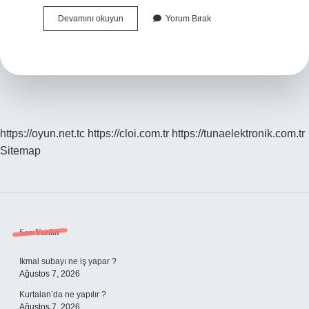
Karıncaya
Devamını okuyun
Yorum Bırak
sormuşlar
nereye
gidiyorsun
kısmetse
olur
?
https://oyun.net.tc
https://cloi.com.tr
https://tunaelektronik.com.tr
Sitemap
Sidebar
Son Yazılar
Ikmal subayı ne iş yapar ?
Ağustos 7, 2026
Kurtalan’da ne yapılır ?
Ağustos 7, 2026