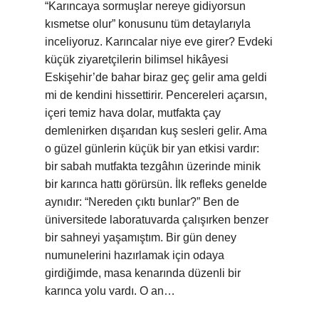
“Karıncaya sormuşlar nereye gidiyorsun
kısmetse olur” konusunu tüm detaylarıyla
inceliyoruz. Karıncalar niye eve girer? Evdeki
küçük ziyaretçilerin bilimsel hikâyesi
Eskişehir’de bahar biraz geç gelir ama geldi
mi de kendini hissettirir. Pencereleri açarsın,
içeri temiz hava dolar, mutfakta çay
demlenirken dışarıdan kuş sesleri gelir. Ama
o güzel günlerin küçük bir yan etkisi vardır:
bir sabah mutfakta tezgâhın üzerinde minik
bir karınca hattı görürsün. İlk refleks genelde
aynıdır: “Nereden çıktı bunlar?” Ben de
üniversitede laboratuvarda çalışırken benzer
bir sahneyi yaşamıştım. Bir gün deney
numunelerini hazırlamak için odaya
girdiğimde, masa kenarında düzenli bir
karınca yolu vardı. O an…