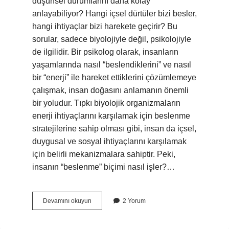
düşünsel durumlarını daha kolay
anlayabiliyor? Hangi içsel dürtüler bizi besler,
hangi ihtiyaçlar bizi harekete geçirir? Bu
sorular, sadece biyolojiyle değil, psikolojiyle
de ilgilidir. Bir psikolog olarak, insanların
yaşamlarında nasıl “beslendiklerini” ve nasıl
bir “enerji” ile hareket ettiklerini çözümlemeye
çalışmak, insan doğasını anlamanın önemli
bir yoludur. Tıpkı biyolojik organizmaların
enerji ihtiyaçlarını karşılamak için beslenme
stratejilerine sahip olması gibi, insan da içsel,
duygusal ve sosyal ihtiyaçlarını karşılamak
için belirli mekanizmalara sahiptir. Peki,
insanın “beslenme” biçimi nasıl işler?…
Heterotrof
Devamını okuyun
2 Yorum
nedir
örnek
?