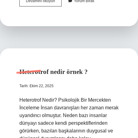
Biyolojide
Devamını okuyun
Yorum Bırak
canlı
türleri
nelerdir
?
Heterotrof nedir örnek ?
Tarih: Ekim 22, 2025
Heterotrof Nedir? Psikolojik Bir Mercekten
İnceleme İnsan davranışları her zaman merak
uyandırıcı olmuştur. Neden bazı insanlar
dünyayı sadece kendi perspektiflerinden
görürken, bazıları başkalarının duygusal ve