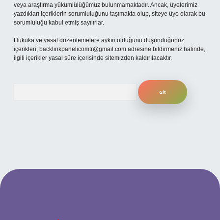
veya araştırma yükümlülüğümüz bulunmamaktadır. Ancak, üyelerimiz
yazdıkları içeriklerin sorumluluğunu taşımakta olup, siteye üye olarak bu
sorumluluğu kabul etmiş sayılırlar.
Hukuka ve yasal düzenlemelere aykırı olduğunu düşündüğünüz
içerikleri,
backlinkpanelicomtr@gmail.com
adresine bildirmeniz halinde,
ilgili içerikler yasal süre içerisinde sitemizden kaldırılacaktır.
Arama
ilbet giriş yap
betexper