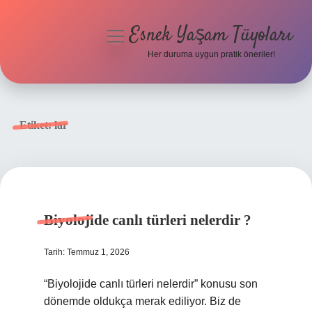
Esnek Yaşam Tüyoları
menüyü
aç
Her duruma uygun pratik öneriler!
Anasayfa
Gizlilik Politikası
Etiket:
lar
Yasal Uyarı
Hakkımızda
Biyolojide canlı türleri nelerdir ?
Tarih: Temmuz 1, 2026
“Biyolojide canlı türleri nelerdir” konusu son
dönemde oldukça merak ediliyor. Biz de