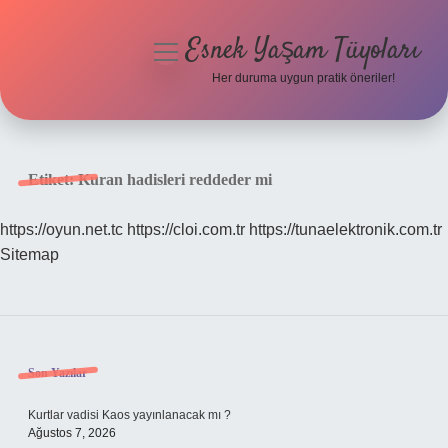
Esnek Yaşam Tüyoları
menüyü
aç
Her duruma uygun pratik öneriler!
Anasayfa
Gizlilik Politikası
Etiket:
Kuran hadisleri reddeder mi
Yasal Uyarı
https://oyun.net.tc
https://cloi.com.tr
https://tunaelektronik.com.tr
Sitemap
Hakkımızda
Sidebar
Son Yazılar
Kurtlar vadisi Kaos yayınlanacak mı ?
Ağustos 7, 2026