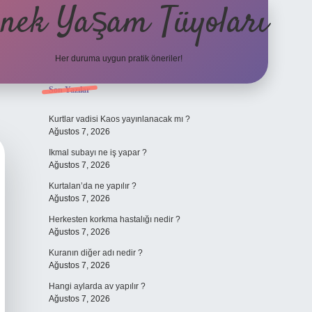
nek Yaşam Tüyoları
Her duruma uygun pratik öneriler!
Sidebar
Son Yazılar
betexper güncel giriş
ilb
Kurtlar vadisi Kaos yayınlanacak mı ?
Ağustos 7, 2026
Ikmal subayı ne iş yapar ?
Ağustos 7, 2026
Kurtalan’da ne yapılır ?
Ağustos 7, 2026
Herkesten korkma hastalığı nedir ?
Ağustos 7, 2026
Kuranın diğer adı nedir ?
Ağustos 7, 2026
Hangi aylarda av yapılır ?
Ağustos 7, 2026