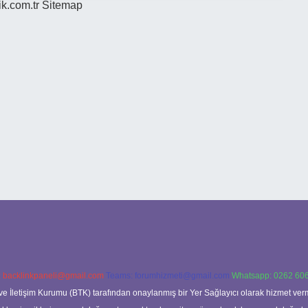
ik.com.tr
Sitemap
:
backlinkpaneli@gmail.com
Teams:
forumhizmeti@gmail.com
Whatsapp: 0262 606
ve İletişim Kurumu (BTK) tarafından onaylanmış bir Yer Sağlayıcı olarak hizmet verm