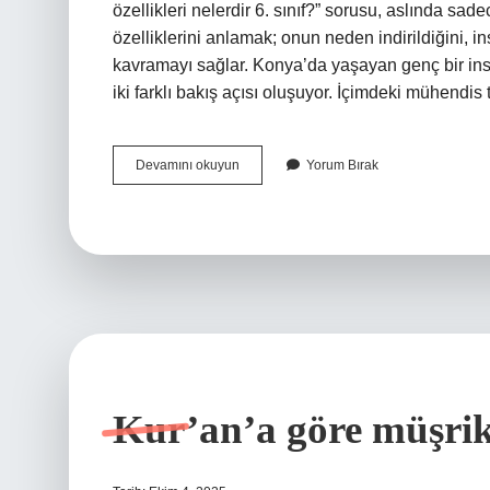
özellikleri nelerdir 6. sınıf?” sorusu, aslında sad
özelliklerini anlamak; onun neden indirildiğini, i
kavramayı sağlar. Konya’da yaşayan genç bir in
iki farklı bakış açısı oluşuyor. İçimdeki mühendis t
Kur’an-
Devamını okuyun
Yorum Bırak
ı
Kerim’in
özellikleri
nelerdir
6.
sınıf
?
Kur’an’a göre müşrik