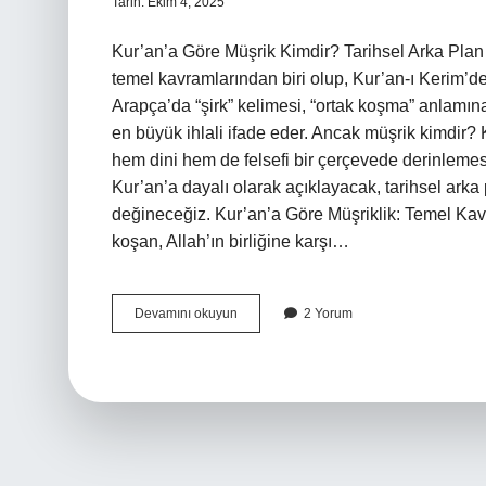
Tarih: Ekim 4, 2025
Kur’an’a Göre Müşrik Kimdir? Tarihsel Arka Plan
temel kavramlarından biri olup, Kur’an-ı Kerim’de
Arapça’da “şirk” kelimesi, “ortak koşma” anlamına 
en büyük ihlali ifade eder. Ancak müşrik kimdir? 
hem dini hem de felsefi bir çerçevede derinlemesi
Kur’an’a dayalı olarak açıklayacak, tarihsel ark
değineceğiz. Kur’an’a Göre Müşriklik: Temel Kavr
koşan, Allah’ın birliğine karşı…
Kur’an’a
Devamını okuyun
2 Yorum
göre
müşrik
kimdir
?