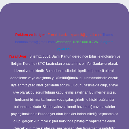
giriş
ilbet giriş yap
betexper
Reklam ve İletişim:
E-mail:
backlinkpaneli@gmail.com
Teams:
forumhizmeti@gmail.com
Whatsapp: 0262 606 0 726
Telegram:
@karabul
Yasal Uyarı:
Sitemiz, 5651 Sayılı Kanun gereğince Bilgi Teknolojileri ve
İletişim Kurumu (BTK) tarafından onaylanmış bir Yer Sağlayıcı olarak
hizmet vermektedir. Bu nedenle, sitedeki içerikleri proaktif olarak
denetleme veya araştırma yükümlülüğümüz bulunmamaktadır. Ancak,
üyelerimiz yazdıkları içeriklerin sorumluluğunu taşımakta olup, siteye
üye olarak bu sorumluluğu kabul etmiş sayılırlar. Bu internet sitesi,
herhangi bir marka, kurum veya şahıs şirketi ile hiçbir bağlantısı
bulunmamaktadır. Sitede yalnızca kendi hazırladığımız makaleler
paylaşılmaktadır. Burada yer alan içerikler haber niteliği taşımamakta
olup, gerçek kurum ve kişiler hakkında paylaşım yapılmamaktadır.
Gerçek kurum ve kişiler ile isim benzerlikleri tamamen tesadüfidir.