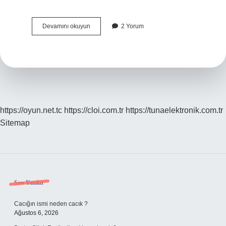
Duruşmanın
Devamını okuyun
2 Yorum
kapalı
yapılması
ne
demek
?
https://oyun.net.tc
https://cloi.com.tr
https://tunaelektronik.com.tr
Sitemap
Sidebar
Son Yazılar
Cacığın ismi neden cacık ?
Ağustos 6, 2026