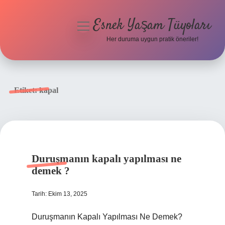
Esnek Yaşam Tüyoları
menüyü
aç
Her duruma uygun pratik öneriler!
Anasayfa
Gizlilik Politikası
Etiket:
kapal
Yasal Uyarı
Hakkımızda
Duruşmanın kapalı yapılması ne
demek ?
Tarih: Ekim 13, 2025
Duruşmanın Kapalı Yapılması Ne Demek?