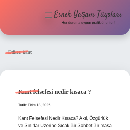
Esnek Yaşam Tüyoları
menüyü
aç
Her duruma uygun pratik öneriler!
Anasayfa
Gizlilik Politikası
Etiket:
kant
Yasal Uyarı
Hakkımızda
Kant felsefesi nedir kısaca ?
Tarih: Ekim 18, 2025
Kant Felsefesi Nedir Kısaca? Akıl, Özgürlük
ve Sınırlar Üzerine Sıcak Bir Sohbet Bir masa