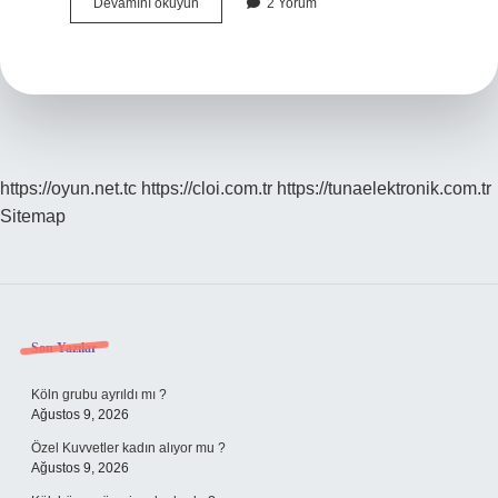
Kant
Devamını okuyun
2 Yorum
felsefesi
nedir
kısaca
?
https://oyun.net.tc
https://cloi.com.tr
https://tunaelektronik.com.tr
Sitemap
Sidebar
Son Yazılar
Köln grubu ayrıldı mı ?
Ağustos 9, 2026
Özel Kuvvetler kadın alıyor mu ?
Ağustos 9, 2026