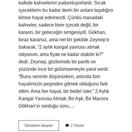
kafede kahvelerini yudumluyorlardı. Sıcak
içeceklerin bu kadar derin bir anlam taşıdığını
kimse hayal edemezdi. Çünkü masadaki
kahveler, sadece birer içecek değil, bir
kararın, bir geleceğin simgesiydi. Gökhan,
biraz kararsız, ama net bir şekilde Zeynep’e
bakarak, “2 aylık kangal yavrusu almak
istiyorum, ama fiyatı ne kadar olabilir ki?”
dedi. Zeynep, gözlerinde bir parıltı ve
yüzünde ince bir gülümsemeyle yanıt verdi:
“Bunu seninle düşünürken, aslında tüm
hayalimizin peşinden gitmek olduğunu fark
ettim. Ama her hayal, bir bedel ister.” 2 Aylık
Kangal Yavrusu Almak: Bir Aşk, Bir Macera
Gökhan’ın sorduğu soru,…
2
Devamını okuyun
2 Yorum
aylık