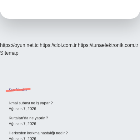
kangal
yavrusu
kaç
TL
?
https://oyun.net.tc
https://cloi.com.tr
https://tunaelektronik.com.tr
Sitemap
Sidebar
Son Yazılar
Ikmal subayı ne iş yapar ?
Ağustos 7, 2026
Kurtalan’da ne yapılır ?
Ağustos 7, 2026
Herkesten korkma hastalığı nedir ?
Ağustos 7, 2026