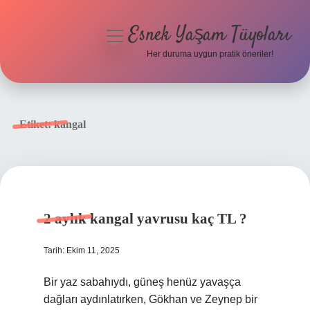
Esnek Yaşam Tüyoları
menüyü
aç
Her duruma uygun pratik öneriler!
Anasayfa
Gizlilik Politikası
Etiket:
kangal
Yasal Uyarı
Hakkımızda
2 aylık kangal yavrusu kaç TL ?
Tarih: Ekim 11, 2025
Bir yaz sabahıydı, güneş henüz yavaşça
dağları aydınlatırken, Gökhan ve Zeynep bir