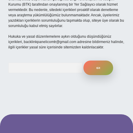
Kurumu (BTK) tarafından onaylanmış bir Yer Sağlayıcı olarak hizmet
vermektedir. Bu nedenle, sitedeki içerikleri proaktif olarak denetleme
veya araştırma yükümlülüğümüz bulunmamaktadır. Ancak, üyelerimiz
yazdıkları içeriklerin sorumluluğunu taşımakta olup, siteye üye olarak bu
sorumluluğu kabul etmiş sayılırlar.
Hukuka ve yasal düzenlemelere aykırı olduğunu düşündüğünüz
içerikleri,
backlinkpanelicomtr@gmail.com
adresine bildirmeniz halinde,
ilgili içerikler yasal süre içerisinde sitemizden kaldırılacaktır.
Arama
per güncel giriş
ilbet giriş yap
betexper