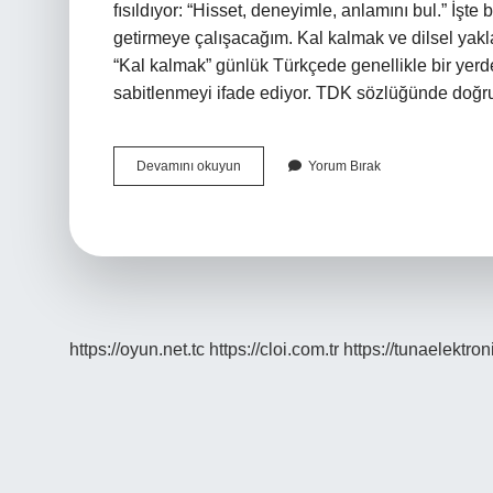
fısıldıyor: “Hisset, deneyimle, anlamını bul.” İşte 
getirmeye çalışacağım. Kal kalmak ve dilsel yakl
“Kal kalmak” günlük Türkçede genellikle bir yerd
sabitlenmeyi ifade ediyor. TDK sözlüğünde doğru
Kal
Devamını okuyun
Yorum Bırak
kalmak
ne
demek
?
https://oyun.net.tc
https://cloi.com.tr
https://tunaelektron