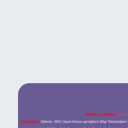
Reklam ve İletişim:
E-mail
Yasal Uyarı:
Sitemiz, 5651 Sayılı Kanun gereğince Bilgi Teknolojileri 