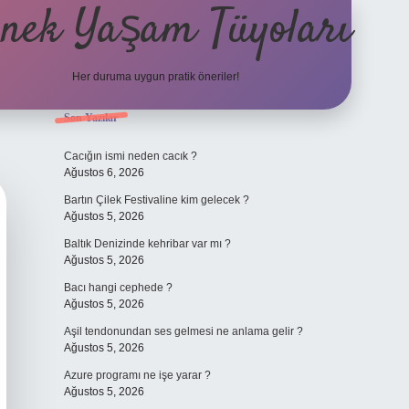
nek Yaşam Tüyoları
Her duruma uygun pratik öneriler!
Sidebar
Son Yazılar
betexper güncel giriş
ilb
Cacığın ismi neden cacık ?
Ağustos 6, 2026
Bartın Çilek Festivaline kim gelecek ?
Ağustos 5, 2026
Baltık Denizinde kehribar var mı ?
Ağustos 5, 2026
Bacı hangi cephede ?
Ağustos 5, 2026
Aşil tendonundan ses gelmesi ne anlama gelir ?
Ağustos 5, 2026
Azure programı ne işe yarar ?
Ağustos 5, 2026