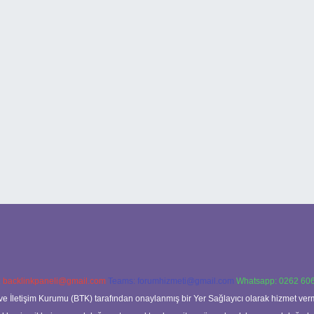
:
backlinkpaneli@gmail.com
Teams:
forumhizmeti@gmail.com
Whatsapp: 0262 606
ve İletişim Kurumu (BTK) tarafından onaylanmış bir Yer Sağlayıcı olarak hizmet verm