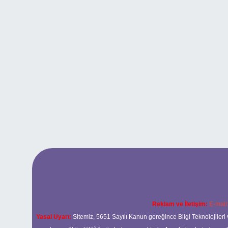
Reklam ve İletişim:
E-mail
Yasal Uyarı:
Sitemiz, 5651 Sayılı Kanun gereğince Bilgi Teknolojileri 