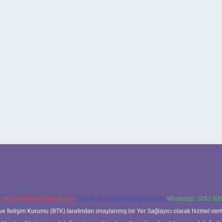
:
backlinkpaneli@gmail.com
Teams:
forumhizmeti@gmail.com
Whatsapp: 0262 606
ve İletişim Kurumu (BTK) tarafından onaylanmış bir Yer Sağlayıcı olarak hizmet verm