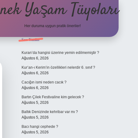
nek Yaşam Tüyoları
Her duruma uygun pratik öneriler!
Sidebar
Son Yazılar
betexper güncel giriş
ilbet gir
Kuran’da hangisi üzerine yemin edilmemiştir ?
Ağustos 6, 2026
Kur’an-ı Kerim’in özellikleri nelerdir 6. sınıf ?
Ağustos 6, 2026
Cacığın ismi neden cacık ?
Ağustos 6, 2026
Bartın Çilek Festivaline kim gelecek ?
Ağustos 5, 2026
Baltık Denizinde kehribar var mı ?
Ağustos 5, 2026
Bacı hangi cephede ?
Ağustos 5, 2026