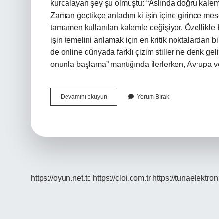
kurcalayan şey şu olmuştu: “Aslında doğru kalem 
Zaman geçtikçe anladım ki işin içine girince mese
tamamen kullanılan kalemle değişiyor. Özellikle
işin temelini anlamak için en kritik noktalardan 
de online dünyada farklı çizim stillerine denk ge
onunla başlama” mantığında ilerlerken, Avrupa v
Karakalem
Devamını okuyun
Yorum Bırak
yaparken
hangi
kalemler
kullanılır
?
https://oyun.net.tc
https://cloi.com.tr
https://tunaelektron