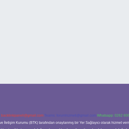
:
backlinkpaneli@gmail.com
Teams:
forumhizmeti@gmail.com
Whatsapp: 0262 606
ve İletişim Kurumu (BTK) tarafından onaylanmış bir Yer Sağlayıcı olarak hizmet verm