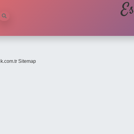
Es
ik.com.tr
Sitemap