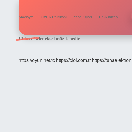
Anasayfa
Gizlilik Politikası
Yasal Uyarı
Hakkımızda
Etiket:
Geleneksel müzik nedir
https://oyun.net.tc
https://cloi.com.tr
https://tunaelektron