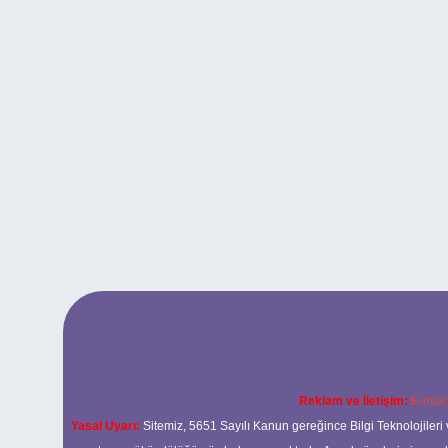
Reklam ve İletişim:
E-mail
Yasal Uyarı:
Sitemiz, 5651 Sayılı Kanun gereğince Bilgi Teknolojileri 