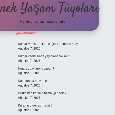
nek Yaşam Tüyoları
Her duruma uygun pratik öneriler!
Sidebar
Son Yazılar
betexper güncel giriş
ilbe
Kurtlar Vadisi Testere kaçıncı bölümde ölüyor ?
Ağustos 7, 2026
Kurtlar vadisi Kaos yayınlanacak mı ?
Ağustos 7, 2026
Ikmal subayı ne iş yapar ?
Ağustos 7, 2026
Kurtalan’da ne yapılır ?
Ağustos 7, 2026
Herkesten korkma hastalığı nedir ?
Ağustos 7, 2026
Kuranın diğer adı nedir ?
Ağustos 7, 2026