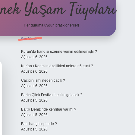
nek Yaşam Tüyoları
Her duruma uygun pratik öneriler!
Sidebar
Son Yazılar
betexper güncel giriş
il
Kuran’da hangisi üzerine yemin edilmemiştir ?
Ağustos 6, 2026
Kur’an-ı Kerim’in özellikleri nelerdir 6. sınıf ?
Ağustos 6, 2026
Cacığın ismi neden cacık ?
Ağustos 6, 2026
Bartın Çilek Festivaline kim gelecek ?
Ağustos 5, 2026
Baltık Denizinde kehribar var mı ?
Ağustos 5, 2026
Bacı hangi cephede ?
Ağustos 5, 2026