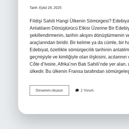
Tarih: Eylül 28, 2025
Fildişi Sahili Hangi Ülkenin Sömürgesi? Edebiy
Anlatıların Dönüştürücü Etkisi Üzerine Bir Edebiy
şekillendirmenin, tarihin akışını dönüştürmenin v
araçlarından biridir. Bir kelime ya da cümle, bir ha
Edebiyat, özellikle sömürgecilik tarihinin anlatılm
geçmişiyle ve kimliğiyle olan ilişkisini, acılarının v
Côte d’Ivoire, Afrika’nın Batı Sahili’nde yer alan,
ülkedir. Bu ülkenin Fransa tarafından sömürgele
Fildişi
Devamını okuyun
2 Yorum
Sahili
hangi
ülkenin
sömürgesi
?