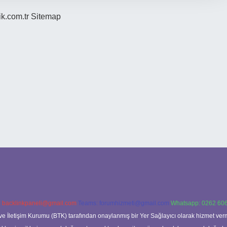
ik.com.tr
Sitemap
:
backlinkpaneli@gmail.com
Teams:
forumhizmeti@gmail.com
Whatsapp: 0262 606
ve İletişim Kurumu (BTK) tarafından onaylanmış bir Yer Sağlayıcı olarak hizmet verm