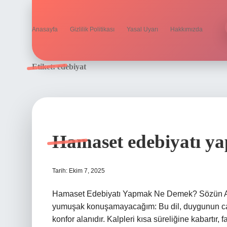
Anasayfa
Gizlilik Politikası
Yasal Uyarı
Hakkımızda
Etiket:
edebiyat
Hamaset edebiyatı y
Tarih: Ekim 7, 2025
Hamaset Edebiyatı Yapmak Ne Demek? Sözün At
yumuşak konuşamayacağım: Bu dil, duygunun cazi
konfor alanıdır. Kalpleri kısa süreliğine kabartır,