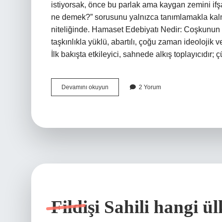
istiyorsak, önce bu parlak ama kaygan zemini if
ne demek?” sorusunu yalnızca tanımlamakla kalmay
niteliğinde. Hamaset Edebiyatı Nedir: Coşkunun 
taşkınlıkla yüklü, abartılı, çoğu zaman ideolojik 
İlk bakışta etkileyici, sahnede alkış toplayıcıdır;
Hamaset
Devamını okuyun
2 Yorum
edebiyatı
yapmak
ne
demek
?
Fildişi Sahili hangi ü