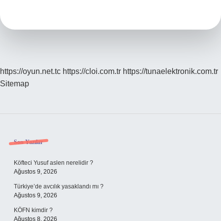
oyunları
nelerdir
?
https://oyun.net.tc
https://cloi.com.tr
https://tunaelektronik.com.tr
Sitemap
Sidebar
Son Yazılar
Köfteci Yusuf aslen nerelidir ?
Ağustos 9, 2026
Türkiye’de avcılık yasaklandı mı ?
Ağustos 9, 2026
KÖFN kimdir ?
Ağustos 8, 2026