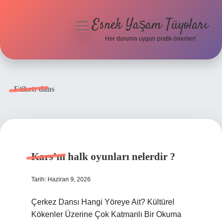
Esnek Yaşam Tüyoları
menüyü
aç
Her duruma uygun pratik öneriler!
Anasayfa
Gizlilik Politikası
Etiket:
dans
Yasal Uyarı
Hakkımızda
Kars’ın halk oyunları nelerdir ?
Tarih: Haziran 9, 2026
Çerkez Dansı Hangi Yöreye Ait? Kültürel
Kökenler Üzerine Çok Katmanlı Bir Okuma