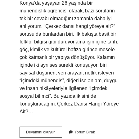
Konya’da yaşayan 26 yaşında bir
mühendislik öğrencisi olarak, bazı soruların
tek bir cevabı olmadığını zamanla daha iyi
anlıyorum. “Çerkez dansı hangi yöreye ait?”
sorusu da bunlardan biri. İlk bakışta basit bir
folklor bilgisi gibi duruyor ama işin içine tarih,
göç, kimlik ve kültürel hafıza girince mesele
çok katmanlı bir yapıya dönüşüyor. Kafamın
içinde iki ayrı ses sürekli konuşuyor: biri
sayısal düşünen, veri arayan, netlik isteyen
“içimdeki mühendis”, diğeri ise anlam, duygu
ve insan hikâyeleriyle ilgilenen “içimdeki
sosyal bilimci”. Bu yazıda ikisini de
konuşturacağım. Çerkez Dansı Hangi Yöreye
Ait?…
Kars’ın
Devamını okuyun
Yorum Bırak
halk