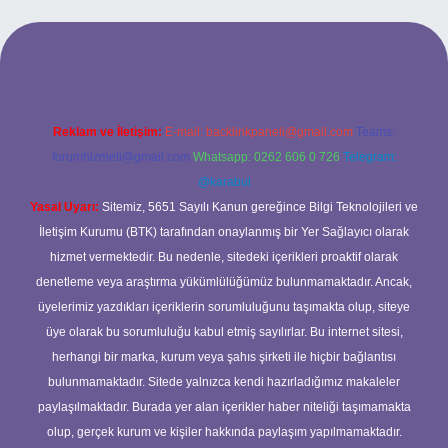
el giriş
ilbet giriş yap
betexper
Reklam ve İletişim:
E-mail:
backlinkpaneli@gmail.com
Teams:
forumhizmeti@gmail.com
Whatsapp: 0262 606 0 726
Telegram:
@karabul
Yasal Uyarı:
Sitemiz, 5651 Sayılı Kanun gereğince Bilgi Teknolojileri ve
İletişim Kurumu (BTK) tarafından onaylanmış bir Yer Sağlayıcı olarak
hizmet vermektedir. Bu nedenle, sitedeki içerikleri proaktif olarak
denetleme veya araştırma yükümlülüğümüz bulunmamaktadır. Ancak,
üyelerimiz yazdıkları içeriklerin sorumluluğunu taşımakta olup, siteye
üye olarak bu sorumluluğu kabul etmiş sayılırlar. Bu internet sitesi,
herhangi bir marka, kurum veya şahıs şirketi ile hiçbir bağlantısı
bulunmamaktadır. Sitede yalnızca kendi hazırladığımız makaleler
paylaşılmaktadır. Burada yer alan içerikler haber niteliği taşımamakta
olup, gerçek kurum ve kişiler hakkında paylaşım yapılmamaktadır.