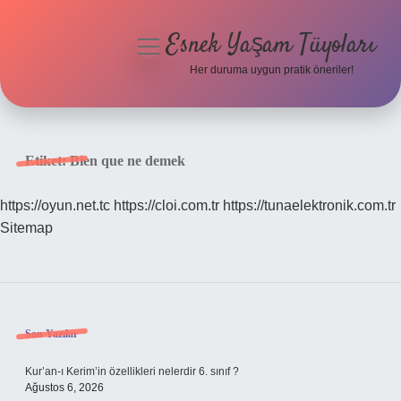
Esnek Yaşam Tüyoları
menüyü
aç
Her duruma uygun pratik öneriler!
Anasayfa
Gizlilik Politikası
Etiket:
Bien que ne demek
Yasal Uyarı
https://oyun.net.tc
https://cloi.com.tr
https://tunaelektronik.com.tr
Sitemap
Hakkımızda
Sidebar
Son Yazılar
Kur’an-ı Kerim’in özellikleri nelerdir 6. sınıf ?
Ağustos 6, 2026