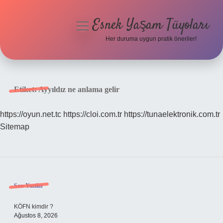
Esnek Yaşam Tüyoları
menüyü
aç
Her duruma uygun pratik öneriler!
Anasayfa
Gizlilik Politikası
Etiket:
Ayyıldız ne anlama gelir
Yasal Uyarı
https://oyun.net.tc
https://cloi.com.tr
https://tunaelektronik.com.tr
Sitemap
Hakkımızda
Sidebar
Son Yazılar
KÖFN kimdir ?
Ağustos 8, 2026