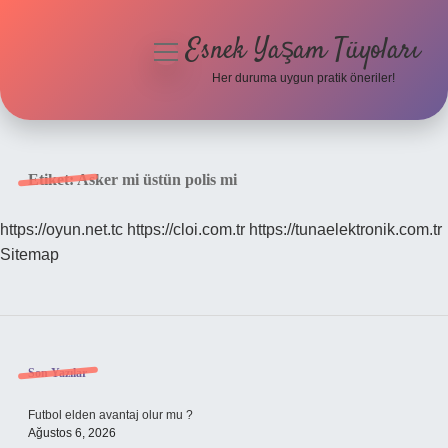
Esnek Yaşam Tüyoları
menüyü
aç
Her duruma uygun pratik öneriler!
Anasayfa
Gizlilik Politikası
Etiket:
Asker mi üstün polis mi
Yasal Uyarı
https://oyun.net.tc
https://cloi.com.tr
https://tunaelektronik.com.tr
Sitemap
Hakkımızda
Sidebar
Son Yazılar
Futbol elden avantaj olur mu ?
Ağustos 6, 2026