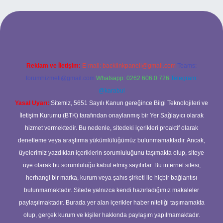
texper güncel giriş
ilbet giriş yap
betexper
Reklam ve İletişim:
E-mail:
backlinkpaneli@gmail.com
Teams:
forumhizmeti@gmail.com
Whatsapp: 0262 606 0 726
Telegram:
@karabul
Yasal Uyarı:
Sitemiz, 5651 Sayılı Kanun gereğince Bilgi Teknolojileri ve
İletişim Kurumu (BTK) tarafından onaylanmış bir Yer Sağlayıcı olarak
hizmet vermektedir. Bu nedenle, sitedeki içerikleri proaktif olarak
denetleme veya araştırma yükümlülüğümüz bulunmamaktadır. Ancak,
üyelerimiz yazdıkları içeriklerin sorumluluğunu taşımakta olup, siteye
üye olarak bu sorumluluğu kabul etmiş sayılırlar. Bu internet sitesi,
herhangi bir marka, kurum veya şahıs şirketi ile hiçbir bağlantısı
bulunmamaktadır. Sitede yalnızca kendi hazırladığımız makaleler
paylaşılmaktadır. Burada yer alan içerikler haber niteliği taşımamakta
olup, gerçek kurum ve kişiler hakkında paylaşım yapılmamaktadır.