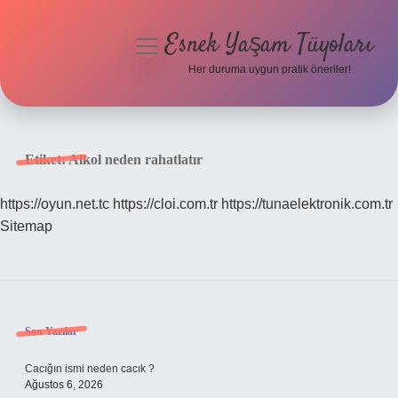
Esnek Yaşam Tüyoları
menüyü
aç
Her duruma uygun pratik öneriler!
Anasayfa
Gizlilik Politikası
Etiket:
Alkol neden rahatlatır
Yasal Uyarı
https://oyun.net.tc
https://cloi.com.tr
https://tunaelektronik.com.tr
Sitemap
Hakkımızda
Sidebar
Son Yazılar
Cacığın ismi neden cacık ?
Ağustos 6, 2026